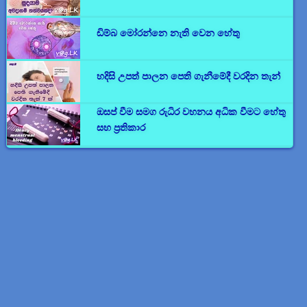
ඩිම්බ මෝරන්නෙ නැති වෙන හේතු
හදිසි උපත් පාලන පෙති ගැනීමේදී වරදින තැන්
ඔසප් වීම සමග රුධිර වහනය අධික වීමට හේතු
සහ ප්‍රතිකාර