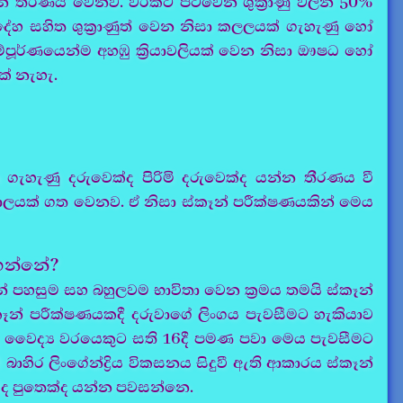
න තීරණය වෙනව. වරකට පිටවෙන ශුක්‍රාණු වලින් 50%
ණ දේහ සහිත ශුක්‍රාණුත් වෙන නිසා කලලයක් ගැහැණු හෝ
ම්පූර්ණයෙන්ම අහඹු ක්‍රියාවලියක් වෙන නිසා ඖෂධ හෝ
ක් නැහැ.
ගැහැණු දරුවෙක්ද පිරිමි දරුවෙක්ද යන්න තීරණය වී
ට කාලයක් ගත වෙනව. ඒ නිසා ස්කෑන් පරීක්ෂණයකින් මෙය
 ගන්නේ?
් පහසුම සහ බහුලවම භාවිතා වෙන ක්‍රමය තමයි ස්කෑන්
්කෑන් පරීක්ෂණයකදී දරුවාගේ ලිංගය පැවසීමට හැකියාව
ුදු වෛද්‍ය වරයෙකුට සති 16දී පමණ පවා මෙය පැවසීමට
බාහිර ලිංගේන්ද්‍රිය විකසනය සිදුවී ඇති ආකාරය ස්කෑන්
ක්ද පුතෙක්ද යන්න පවසන්නෙ.