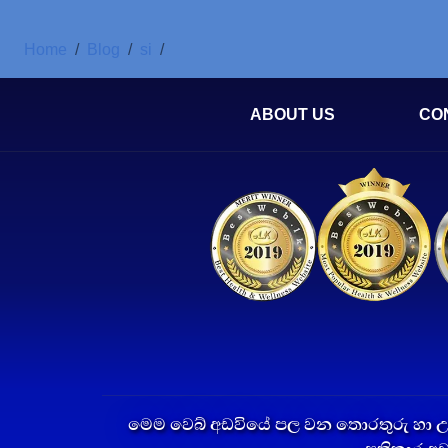
Home
Blog
si
ABOUT US
CO
මෙම වෙබ් අඩවියේ පල වන තොරතුරු හා උප