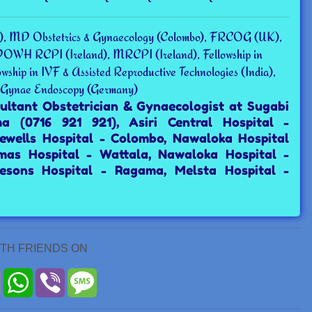
, MD Obstetrics & Gynaecology (Colombo), FRCOG (UK),
H RCPI (Ireland), MRCPI (Ireland), Fellowship in
owship in IVF & Assisted Reproductive Technologies (India),
 Gynae Endoscopy (Germany)
sultant Obstetrician & Gynaecologist at Sugabi
ma (0716 921 921), Asiri Central Hospital -
ewells Hospital - Colombo, Nawaloka Hospital
mas Hospital - Wattala, Nawaloka Hospital -
esons Hospital - Ragama, Melsta Hospital -
ITH FRIENDS ON
r
Email
WhatsApp
Viber
Message