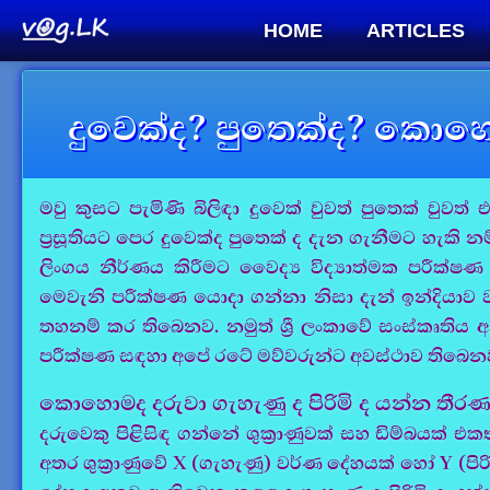
HOME
ARTICLES
දුවෙක්ද? පුතෙක්ද? කො
මවු කුසට පැමිණි බිලිඳා දුවෙක් වුවත් පුතෙක් වුව
ප්‍රසූතියට පෙර දුවෙක්ද පුතෙක් ද දැන ගැනීමට හැකි 
ලිංගය නීර්ණය කිරීමට වෛද්‍ය විද්‍යාත්මක පරීක්ෂ
මෙවැනි පරීක්ෂණ යොදා ගන්නා නිසා දැන් ඉන්දියා
තහනම් කර තිබෙනව. නමුත් ශ්‍රී ලංකාවේ සංස්කෘත
පරීක්ෂණ සඳහා අපේ රටේ මව්වරුන්ට අවස්ථාව තිබෙන
කොහොමද දරුවා ගැහැණු ද පිරිමි ද යන්න තී
දරුවෙකු පිළිසිඳ ගන්නේ ශුක්‍රාණුවක් සහ ඩිම්බයක් එ
අතර ශුක්‍රාණුවේ X (ගැහැණු) වර්ණ දේහයක් හෝ Y (පිරි