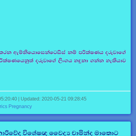
ිදු කරන ඇම්නියොසෙන්ටෙසිස් නම් පරීක්ෂණය දරුවාගේ
රීක්ෂණයෙනුත් දරුවාගේ ලිංගය හඳුනා ගන්න හැකියාව
05:20:40 | Updated: 2020-05-21 09:28:45
rics
Pregnancy
ා නාරිවේද විශේෂඥ වෛද්‍ය චාමින්ද මාතොට