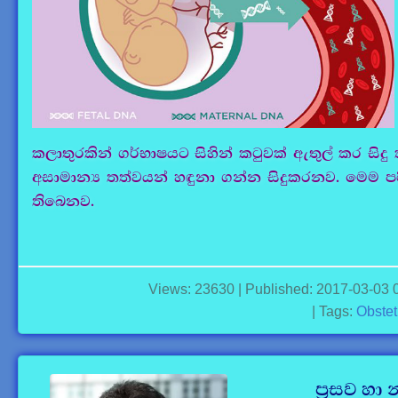
කලාතුරකින් ගර්භාෂයට සිහින් කටුවක් ඇතුල් කර ස
අසාමාන්‍ය තත්වයන් හඳුනා ගන්න සිදුකරනව. මෙම ප
තිබෙනව.
Views: 23630 | Published: 2017-03-03 
| Tags:
Obstet
ප්‍රසව හ