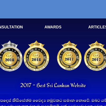
NSULTATION
AWARDS
ARTICLE
2017 - Best Sri Lankan Website
දෙස් කිසිසේත්ම වෛද්‍ය හමුවකට සමාන නොවේ. ඔබට යම් 