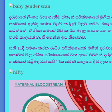
දරුවාගේ ලිංගය බලා ගැනීම ස්කෑන් පරීක්ෂණයේ මූලික
තත්වයක් ඇතිද යන්න වැනි කරුණු වලට තමයි ස්කෑන
කරන්නේ. ඒ නිසා සමහර විට කාර්ය බහුල සායනයක ක
තරම් කාලයක් නැති වෙන්න ඉඩ තිබෙනව.
සති 11දී පමණ කරන රුධිර පරීක්ෂණයක් මගින් දරුවා
ඉතාමත් මිල අධික පරීක්ෂණයක් වන අතර එමගින් දරු
තත්වයන් පිළිබඳ වත් සති 11ක පමණ කාලයෙ දී ම දැන ග