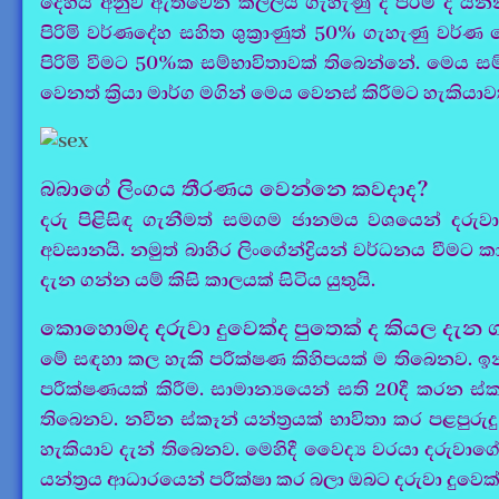
දේහය අනුව ඇතිවෙන කලලය ගැහැණු ද පිරිමි ද යන්
පිරිමි වර්ණදේහ සහිත ශුක්‍රාණුත් 50% ගැහැණු වර්
පිරිමි වීමට 50%ක සම්භාවිතාවක් තිබෙන්නේ. මෙය ස
වෙනත් ක්‍රියා මාර්ග මගින් මෙය වෙනස් කිරීමට හැකියාව
බබාගේ ලිංගය තීරණය වෙන්නෙ කවදාද?
දරු පිළිසිඳ ගැනීමත් සමගම ජානමය වශයෙන් දරුවා 
අවසානයි. නමුත් බාහිර ලිංගේන්ද්‍රියන් වර්ධනය වීම
දැන ගන්න යම් කිසි කාලයක් සිටිය යුතුයි.
කොහොමද දරුවා දුවෙක්ද පුතෙක් ද කියල දැන
මේ සඳහා කල හැකි පරීක්ෂණ කිහිපයක් ම තිබෙනව. ඉන
පරීක්ෂණයක් කිරීම. සාමාන්‍යයෙන් සති 20දී කරන ස
තිබෙනව. නවීන ස්කෑන් යන්ත්‍රයක් භාවිතා කර පළපුර
හැකියාව දැන් තිබෙනව. මෙහිදී වෛද්‍ය වරයා දරුවාගේ 
යන්ත්‍රය ආධාරයෙන් පරීක්ෂා කර බලා ඔබට දරුවා දුවෙ