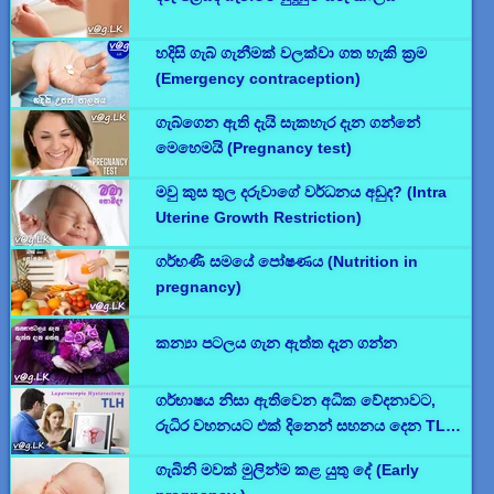
හදිසි ගැබ් ගැනීමක් වලක්වා ගත හැකි ක්‍රම
(Emergency contraception)
ගැබ්ගෙන ඇති දැයි සැකහැර දැන ගන්නේ
මෙහෙමයි (Pregnancy test)
මවු කුස තුල දරුවාගේ වර්ධනය අඩුද? (Intra
Uterine Growth Restriction)
ගර්භණී සමයේ පෝෂණය (Nutrition in
pregnancy)
කන්‍යා පටලය ගැන ඇත්ත දැන ගන්න
ගර්භාෂය නිසා ඇතිවෙන අධික වේදනාවට,
රුධිර වහනයට එක් දිනෙන් සහනය දෙන TLH
සැත්කම.
ගැබිනි මවක් මුලින්ම කළ යුතු දේ (Early