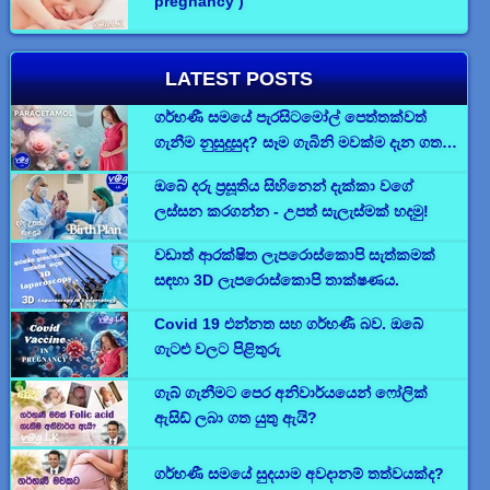
pregnancy )
LATEST POSTS
ගර්භණී සමයේ පැරසිටමෝල් පෙත්තක්වත්
ගැනීම නුසුදුසුද? සෑම ගැබිනි මවක්ම දැන ගත
යුතු කරුණු
ඔබේ දරු ප්‍රසූතිය සිහිනෙන් දැක්කා වගේ
ලස්සන කරගන්න - උපත් සැලැස්මක් හදමු!
වඩාත් ආරක්ෂිත ලැපරොස්කොපි සැත්කමක්
සඳහා 3D ලැපරොස්කොපි තාක්ෂණය.
Covid 19 එන්නත සහ ගර්භණී බව. ඔබේ
ගැටළු වලට පිළිතුරු
ගැබ් ගැනීමට පෙර අනිවාර්යයෙන් ෆෝලික්
ඇසිඩ් ලබා ගත යුතු ඇයි?
ගර්භණී සමයේ සුදයාම අවදානම් තත්වයක්ද?