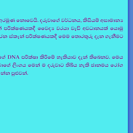
 අරමුණ නොවෙයි. දරුවාගේ වර්ධනය, කිසියම් අසාමාන්‍ය
් පරීක්ෂණයකදී වෛද්‍ය වරයා වැඩි අවධානයක් යොමු
රන ස්කෑන් පරීක්ෂණයකදී මෙම තොරතුරු දැන ගැනීමට
ගේ DNA පරීක්ෂා කිරීමේ හැකියාව දැන් තිබෙනව. මෙය
වාගේ ලිංගය මෙන් ම දරුවාට තිබිය හැකි ජානමය රෝග
න්න පුළුවන්.