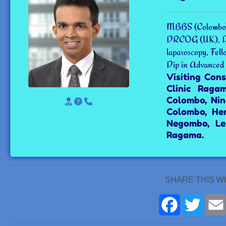
MBBS (Colombo)
DRCOG (UK), DOW
laparoscopy, Fell
Dip in Advanced
Visiting Con
Clinic Raga
Colombo, Nin
Colombo, He
Negombo, Le
Ragama.
SHARE THIS W
Facebook
Twitte