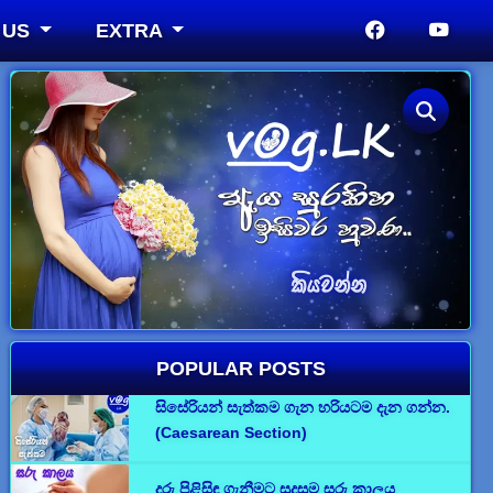
 US
EXTRA
POPULAR POSTS
සිසේරියන් සැත්කම ගැන හරියටම දැන ගන්න.
(Caesarean Section)
දරු පිළිසිඳ ගැනීමට සුදුසුම සරු කාලය