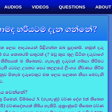
AUDIOS
VIDEOS
QUESTIONS
ABOUT
හොමද හරියටම දැන ගන්නේ?
ත් එක ලෙස ආදරයෙන් පිළිගන්න ඔබ සූදානම්. නමුත් දරු
නම් එය කොතරම් සතුටක් ද? මවු කුස තුල සිටින දරුවාගේ
ණ කිහිපයක් ම තිබෙනව. ගැහැණු දරුවන් ගබ්සා කිරීමට
ව වැනි රටවල උපතට පෙර කලලයේ ලිංගය නීර්ණය කිරීම
ිය අනුව ඕනෑම දරුවෙකුට එක ලෙස සලකන නිසා මෙවැනි
ව.
රණය වෙන්නේ?
කතු වීමෙන්. ඩිම්බයේ X (ගැහැණු) වර්ණ දේහ 1ක් තිබෙන
මි) වර්ණදේහයක් තිබිය හැකියි. ශුක්‍රාණුවේ තිබෙන වර්ණ