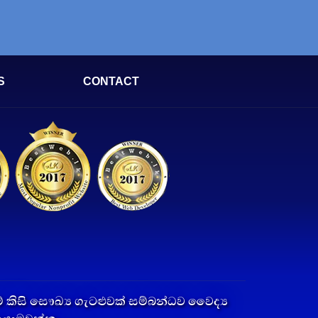
S
CONTACT
කිසි සෞඛ්‍ය ගැටළුවක් සම්බන්ධව වෛද්‍ය