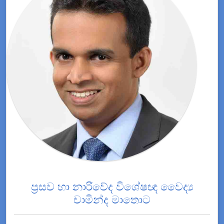
ප්‍රසව හා නාරිවේද විශේෂඥ වෛද්‍ය
චාමින්ද මාතොට