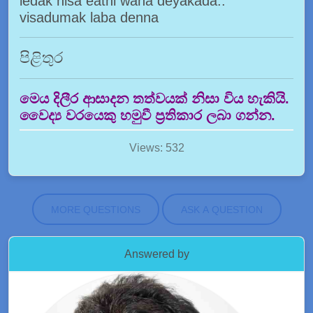
ledak nisa eathi wana deyakada..
visadumak laba denna
පිළිතුර
මෙය දිලීර ආසාදන තත්වයක් නිසා විය හැකියි.
වෛද්‍ය වරයෙකු හමුවී ප්‍රතිකාර ලබා ගන්න.
Views: 532
MORE QUESTIONS
ASK A QUESTION
Answered by