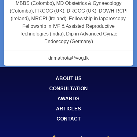
MBBS (Colombo), MD Obstetrics & Gynaecology
(Colombo), FRCOG (UK), DRCOG (UK), DOWH RCPI
(Ireland), MRCPI (Ireland), Fellowship in laparoscopy,
Fellowship in IVF & Assisted Reproductive
Technologies (India), Dip in Advanced Gynae
Endoscopy (Germany)
dr.mathota@vog.lk
ABOUT US
CONSULTATION
AWARDS
ARTICLES
CONTACT