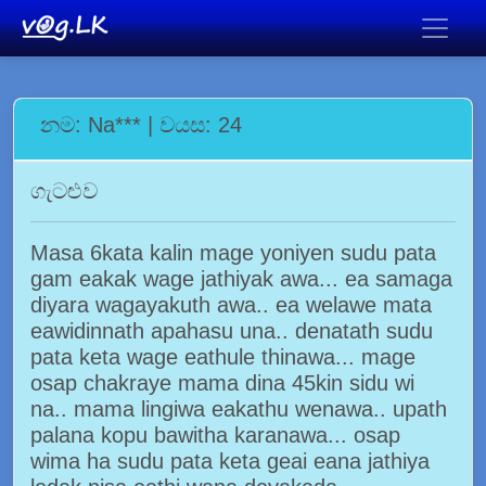
නම: Na*** | වයස: 24
ගැටළුව
Masa 6kata kalin mage yoniyen sudu pata
gam eakak wage jathiyak awa... ea samaga
diyara wagayakuth awa.. ea welawe mata
eawidinnath apahasu una.. denatath sudu
pata keta wage eathule thinawa... mage
osap chakraye mama dina 45kin sidu wi
na.. mama lingiwa eakathu wenawa.. upath
palana kopu bawitha karanawa... osap
wima ha sudu pata keta geai eana jathiya