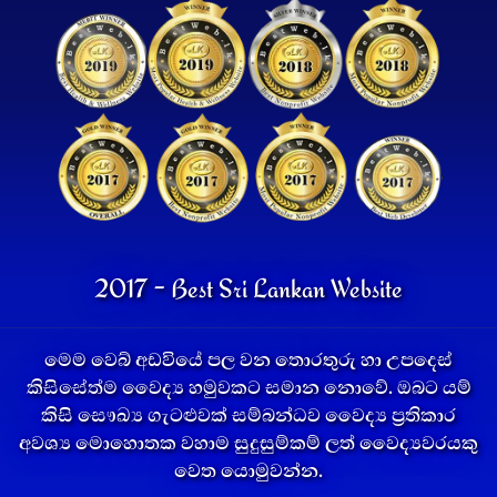
2017 - Best Sri Lankan Website
මෙම වෙබ් අඩවියේ පල වන තොරතුරු හා උපදෙස්
කිසිසේත්ම වෛද්‍ය හමුවකට සමාන නොවේ. ඔබට යම්
කිසි සෞඛ්‍ය ගැටළුවක් සම්බන්ධව වෛද්‍ය ප්‍රතිකාර
අවශ්‍ය මොහොතක වහාම සුදුසුම්කම් ලත් වෛද්‍යවරයකු
වෙත යොමුවන්න.