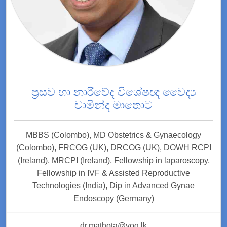
ප්‍රසව හා නාරිවේද විශේෂඥ වෛද්‍ය
චාමින්ද මාතොට
MBBS (Colombo), MD Obstetrics & Gynaecology
(Colombo), FRCOG (UK), DRCOG (UK), DOWH RCPI
(Ireland), MRCPI (Ireland), Fellowship in laparoscopy,
Fellowship in IVF & Assisted Reproductive
Technologies (India), Dip in Advanced Gynae
Endoscopy (Germany)
dr.mathota@vog.lk