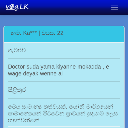
නම: Ka*** | වයස: 22
ගැටළුව
Doctor suda yama kiyanne mokadda , e
wage deyak wenne ai
පිළිතුර
මෙය සාමාන්‍ය තත්වයක්. යෝනි මාර්ගයෙන්
සාමාන්‍යෙයන් පිටවෙන ස්‍රාවයන් සුදයාම ලෙස
හඳුන්වන්නේ.