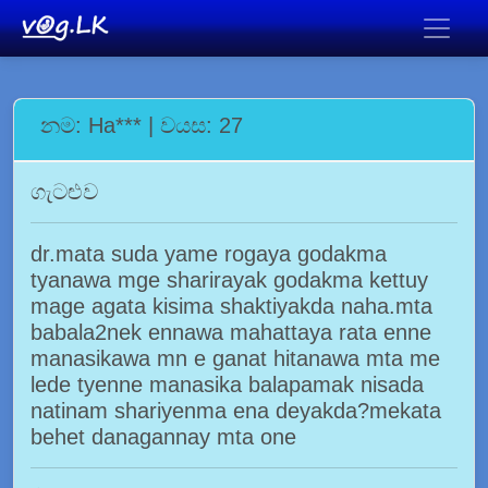
නම: Ha*** | වයස: 27
ගැටළුව
dr.mata suda yame rogaya godakma
tyanawa mge sharirayak godakma kettuy
mage agata kisima shaktiyakda naha.mta
babala2nek ennawa mahattaya rata enne
manasikawa mn e ganat hitanawa mta me
lede tyenne manasika balapamak nisada
natinam shariyenma ena deyakda?mekata
behet danagannay mta one