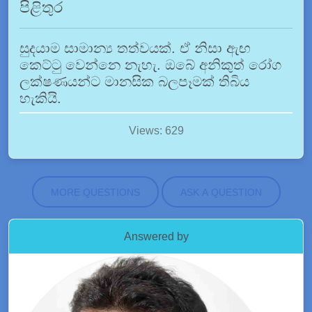
පිළිතුර
සුදයාම සාමාන්‍ය තත්වයක්. ඒ නිසා ඇඟ
කෙට්ටු වෙන්නෙ නැහැ. ඔබේ අනිකුත් රෝග
ලක්ෂණයන්ට මානසික බලපෑමක් තිබිය
හැකියි.
Views: 629
MORE QUESTIONS
ASK A QUESTION
Answered by