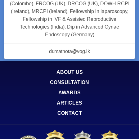
(Colombo), FRCOG (UK), DRCOG (UK), DOWH RCPI
(Ireland), MRCPI (Ireland), Fellowship in laparoscopy,
Fellowship in IVF & Assisted Reproductive
Technologies (India), Dip in Advanced Gynae
Endoscopy (Germany)
dr.mathota@vog.lk
ABOUT US
CONSULTATION
AWARDS
ARTICLES
CONTACT