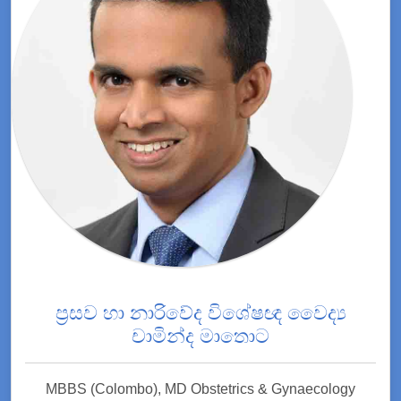
ප්‍රසව හා නාරිවේද විශේෂඥ වෛද්‍ය
චාමින්ද මාතොට
MBBS (Colombo), MD Obstetrics & Gynaecology