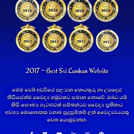
2017 - Best Sri Lankan Website
මෙම වෙබ් අඩවියේ පල වන තොරතුරු හා උපදෙස්
කිසිසේත්ම වෛද්‍ය හමුවකට සමාන නොවේ. ඔබට යම්
කිසි සෞඛ්‍ය ගැටළුවක් සම්බන්ධව වෛද්‍ය ප්‍රතිකාර
අවශ්‍ය මොහොතක වහාම සුදුසුම්කම් ලත් වෛද්‍යවරයකු
වෙත යොමුවන්න.