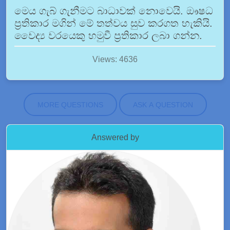
මෙය ගැබ් ගැනීමට බාධාවක් නොවෙයි. ඖෂධ
ප්‍රතිකාර මගින් මේ තත්වය සුව කරගත හැකියි.
වෛද්‍ය වරයෙකු හමුවී ප්‍රතිකාර ලබා ගන්න.
Views: 4636
MORE QUESTIONS
ASK A QUESTION
Answered by