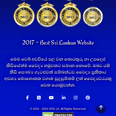
2017 - Best Sri Lankan Website
මෙම වෙබ් අඩවියේ පල වන තොරතුරු හා උපදෙස්
කිසිසේත්ම වෛද්‍ය හමුවකට සමාන නොවේ. ඔබට යම්
කිසි සෞඛ්‍ය ගැටළුවක් සම්බන්ධව වෛද්‍ය ප්‍රතිකාර
අවශ්‍ය මොහොතක වහාම සුදුසුම්කම් ලත් වෛද්‍යවරයකු
වෙත යොමුවන්න.
© 2016 - 2024 VOG.LK. All Rights Reserved.