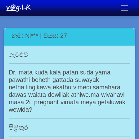
නම: Ni*** | වයස: 27
ගැටළුව
Dr. mata kuda kala patan suda yama
pawathi beheth gattada suwayak
netha.lingikawa ekathu vimedi samahara
dawas walata dewillak athiwe.ma wivahavi
masa 2i. pregnant vimata meya getaluwak
wewida?
පිළිතුර