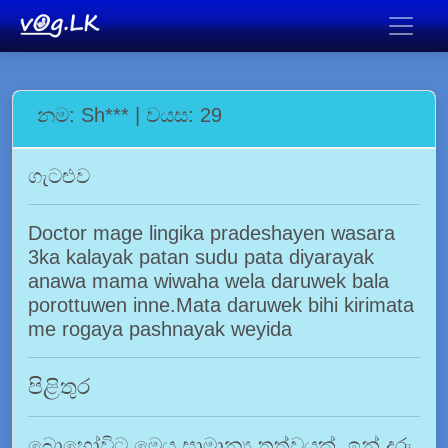
නම: Sh*** | වයස: 29
ගැටළුව
Doctor mage lingika pradeshayen wasara
3ka kalayak patan sudu pata diyarayak
anawa mama wiwaha wela daruwek bala
porottuwen inne.Mata daruwek bihi kirimata
me rogaya pashnayak weyida
පිළිතුර
බොහෝවිට මෙය සාමාන්‍ය තත්වයක්. ඉන් දරු