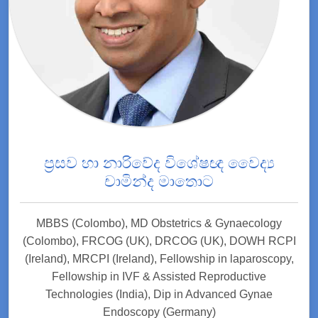
ප්‍රසව හා නාරිවේද විශේෂඥ වෛද්‍ය
චාමින්ද මාතොට
MBBS (Colombo), MD Obstetrics & Gynaecology
(Colombo), FRCOG (UK), DRCOG (UK), DOWH RCPI
(Ireland), MRCPI (Ireland), Fellowship in laparoscopy,
Fellowship in IVF & Assisted Reproductive
Technologies (India), Dip in Advanced Gynae
Endoscopy (Germany)