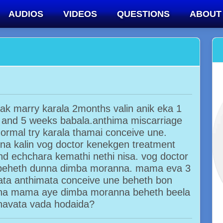
AUDIOS
VIDEOS
QUESTIONS
ABOUT
ak marry karala 2months valin anik eka 1
 and 5 weeks babala.anthima miscarriage
ormal try karala thamai conceive une.
a kalin vog doctor kenekgen treatment
d echchara kemathi nethi nisa. vog doctor
 beheth dunna dimba moranna. mama eva 3
ta anthimata conceive une beheth bon
ona mama aye dimba moranna beheth beela
anavata vada hodaida?