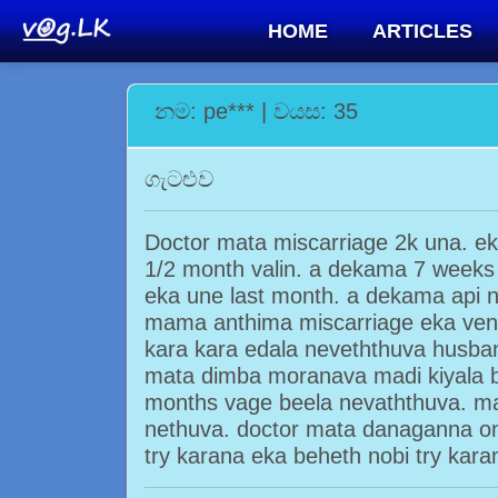
HOME
ARTICLES
නම: pe*** | වයස: 35
ගැටළුව
Doctor mata miscarriage 2k una. ek
1/2 month valin. a dekama 7 weeks
eka une last month. a dekama api n
mama anthima miscarriage eka venn
kara kara edala neveththuva husban
mata dimba moranava madi kiyala
months vage beela nevaththuva. ma
nethuva. doctor mata danaganna 
try karana eka beheth nobi try kar