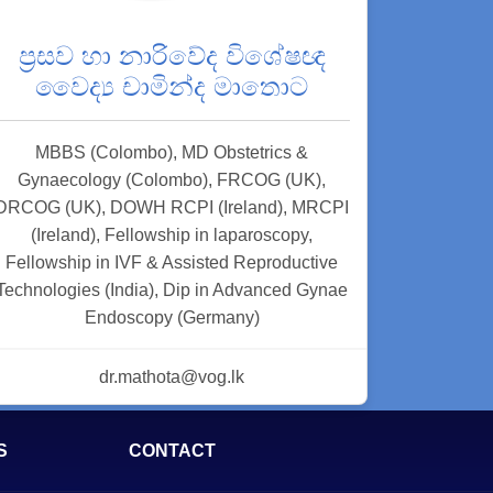
ප්‍රසව හා නාරිවේද විශේෂඥ
වෛද්‍ය චාමින්ද මාතොට
MBBS (Colombo), MD Obstetrics &
Gynaecology (Colombo), FRCOG (UK),
DRCOG (UK), DOWH RCPI (Ireland), MRCPI
(Ireland), Fellowship in laparoscopy,
Fellowship in IVF & Assisted Reproductive
Technologies (India), Dip in Advanced Gynae
Endoscopy (Germany)
dr.mathota@vog.lk
S
CONTACT