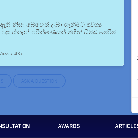
ුවී ඇති නිසා බෙහෙත් ලබා ගැනීමට අවශ්‍ය
සු ස්කෑන් පරීක්ෂණයක් මගින් ඩිම්බ මේරීම
Views: 437
NS
ASK A QUESTION
NSULTATION
AWARDS
ARTICLE