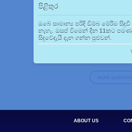
පිළිතුර
ඔබේ සාමාන්‍ය පරිදි ඩිම්බ මේරීම සිද
නැහැ. ඔසප් වීමෙන් දින 11කට පමණ ප
සිදුවේදැයි දැන ගන්න පුළුවන්.
MORE QUESTIO
ABOUT US
CO