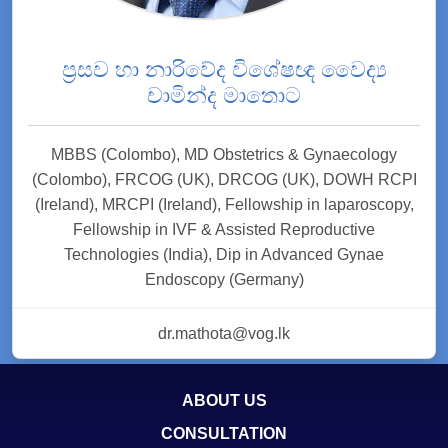
ප්‍රසව හා නාරිවේද විශේෂඥ වෛද්‍ය
චාමින්ද මාතොට
MBBS (Colombo), MD Obstetrics & Gynaecology
(Colombo), FRCOG (UK), DRCOG (UK), DOWH RCPI
(Ireland), MRCPI (Ireland), Fellowship in laparoscopy,
Fellowship in IVF & Assisted Reproductive
Technologies (India), Dip in Advanced Gynae
Endoscopy (Germany)
dr.mathota@vog.lk
ABOUT US
CONSULTATION