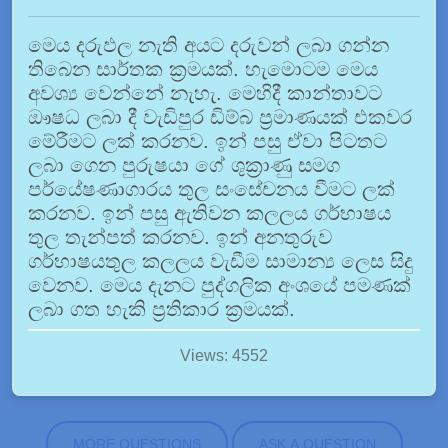
මෙය දරුඵල නැති අයට දරුවන් ලබා ගන්න
තිබෙන සාර්තක ක්‍රමයක්. හැමොටම මෙය
අවශ්‍ය වෙන්නේ නැහැ. මෙහිදී කාන්තාවට
ඖෂධ ලබා දී වැඩිපුර ඩිම්බ ප්‍රමාණයක් එකවර
මේරීමට ලක් කරනව. ඉන් පසු ඒවා පිටතට
ලබා ගෙන පුරුෂයා ගේ ශුක්‍රාණු සමග
පර්යේෂණාගාරය තුල සංසේචනය වීමට ලක්
කරනව. ඉන් පසු ඇතිවන කලලය ගර්භාෂය
තුල තැන්පත් කරනව. ඉන් අනතුරුව
ගර්භාෂයතුල කලලය වැඩීම සාමාන්‍ය ලෙස සිදු
වෙනව. මෙය දැනට පුද්ගලික අංශයේ පමණක්
ලබා ගත හැකි ප්‍රතිකාර ක්‍රමයක්.
Views: 4552
MORE QUESTIONS
ASK A QUESTION