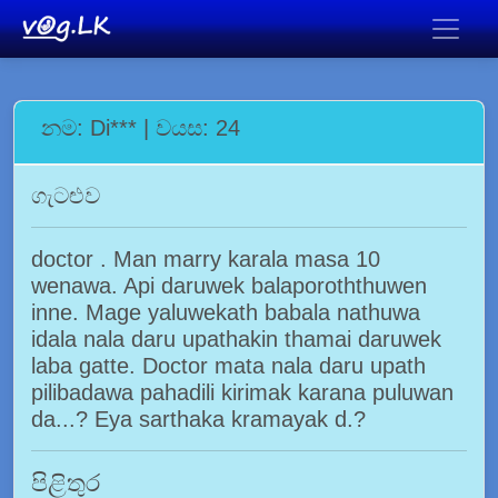
නම: Di*** | වයස: 24
ගැටළුව
doctor . Man marry karala masa 10
wenawa. Api daruwek balaporoththuwen
inne. Mage yaluwekath babala nathuwa
idala nala daru upathakin thamai daruwek
laba gatte. Doctor mata nala daru upath
pilibadawa pahadili kirimak karana puluwan
da...? Eya sarthaka kramayak d.?
පිළිතුර