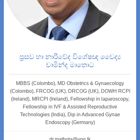
ප්‍රසව හා නාරිවේද විශේෂඥ වෛද්‍ය
චාමින්ද මාතොට
MBBS (Colombo), MD Obstetrics & Gynaecology
(Colombo), FRCOG (UK), DRCOG (UK), DOWH RCPI
(Ireland), MRCPI (Ireland), Fellowship in laparoscopy,
Fellowship in IVF & Assisted Reproductive
Technologies (India), Dip in Advanced Gynae
Endoscopy (Germany)
dr.mathota@vog.lk