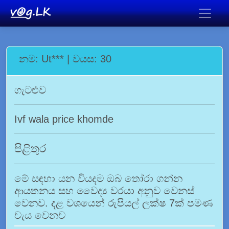
නම: Ut*** | වයස: 30
ගැටළුව
Ivf wala price khomde
පිළිතුර
මේ සඳහා යන වියදම ඔබ තෝරා ගන්න
ආයතනය සහ වෛද්‍ය වරයා අනුව වෙනස්
වෙනව. දළ වශයෙන් රුපියල් ලක්ෂ 7ක් පමණ
වැය වෙනව