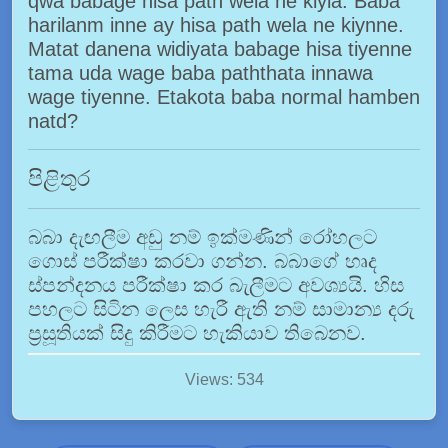
qwa babage hisa path wela ne kiyla. Baba
harilanm inne ay hisa path wela ne kiynne.
Matat danena widiyata babage hisa tiyenne
tama uda wage baba paththata innawa
wage tiyenne. Etakota baba normal hamben
natd?
පිළිතුර
බබා දැඟලීම අඩු නම් ඉක්මණින් රෝහලට
ගොස් පරීක්ෂා කරවා ගන්න. බබාගේ හෘද
ස්පන්දනය පරීක්ෂා කර බැලීමට අවශ්‍යයි. හිස
පහලට සිටින ලෙස හැරී ඇති නම් සාමාන්‍ය දරු
ප්‍රසූතියක් සිදු කිරීමට හැකියාව තිබෙනව.
Views: 534