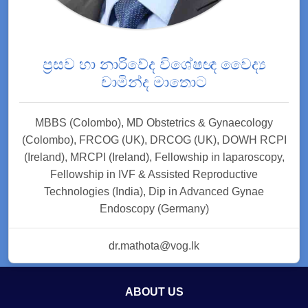
ප්‍රසව හා නාරිවේද විශේෂඥ වෛද්‍ය
චාමින්ද මාතොට
MBBS (Colombo), MD Obstetrics & Gynaecology
(Colombo), FRCOG (UK), DRCOG (UK), DOWH RCPI
(Ireland), MRCPI (Ireland), Fellowship in laparoscopy,
Fellowship in IVF & Assisted Reproductive
Technologies (India), Dip in Advanced Gynae
Endoscopy (Germany)
dr.mathota@vog.lk
ABOUT US