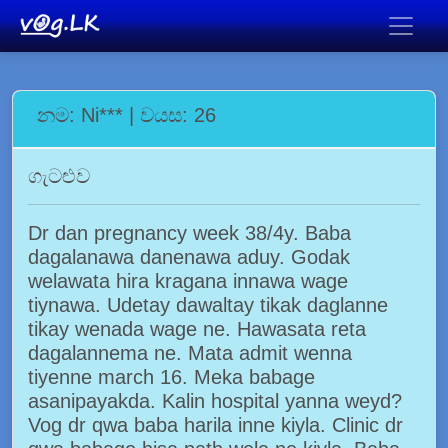
නම: Ni*** | වයස: 26
ගැටළුව
Dr dan pregnancy week 38/4y. Baba
dagalanawa danenawa aduy. Godak
welawata hira kragana innawa wage
tiynawa. Udetay dawaltay tikak daglanne
tikay wenada wage ne. Hawasata reta
dagalannema ne. Mata admit wenna
tiyenne march 16. Meka babage
asanipayakda. Kalin hospital yanna weyd?
Vog dr qwa baba harila inne kiyla. Clinic dr