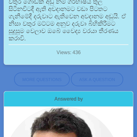
වතුර ගොඩක් අඩු නම් ගර්භාෂය තුල
සිටීනවිටදී ඇති අවදානමට වඩා පිටතට
ගැනීමේදී දරුවාට ඇතිවෙන අවදානම අඩුයි. ඒ
නිසා වතුර මට්ටම අනුව දරුවා බිහිකිරීමට
සුදුසුම වෙලාව ඔබේ වෛද්‍ය වරයා තීරණය
කරාවි.
Views: 436
MORE QUESTIONS
ASK A QUESTION
Answered by