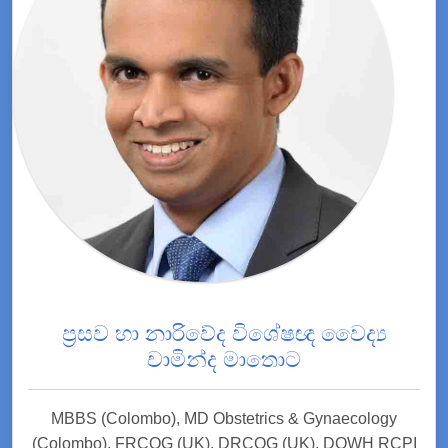
ප්‍රසව හා නාරිවේද විශේෂඥ වෛද්‍ය
චාමින්ද මාතොට
MBBS (Colombo), MD Obstetrics & Gynaecology
(Colombo), FRCOG (UK), DRCOG (UK), DOWH RCPI