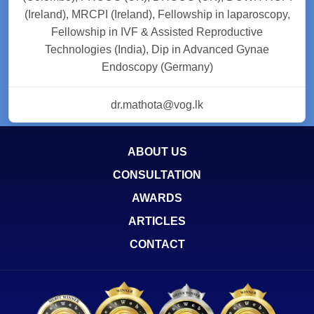
(Ireland), MRCPI (Ireland), Fellowship in laparoscopy,
Fellowship in IVF & Assisted Reproductive
Technologies (India), Dip in Advanced Gynae
Endoscopy (Germany)
dr.mathota@vog.lk
ABOUT US
CONSULTATION
AWARDS
ARTICLES
CONTACT