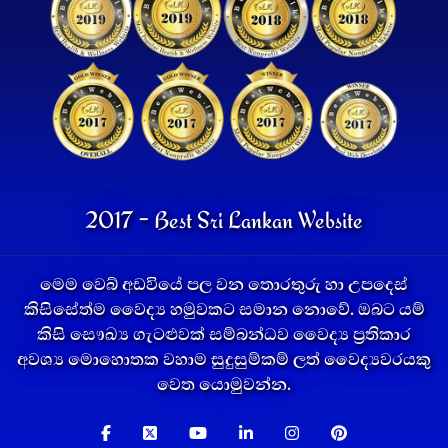
2017 - Best Sri Lankan Website
මෙම වෙබ් අඩවියේ පල වන තොරතුරු හා උපදෙස්
කිසිසේත්ම වෛද්‍ය හමුවකට සමාන නොවේ. ඔබට යම්
කිසි සෞඛ්‍ය ගැටළුවක් සම්බන්ධව වෛද්‍ය ප්‍රතිකාර
අවශ්‍ය මොහොතක වහාම සුදුසුම්කම් ලත් වෛද්‍යවරයකු
වෙත යොමුවන්න.