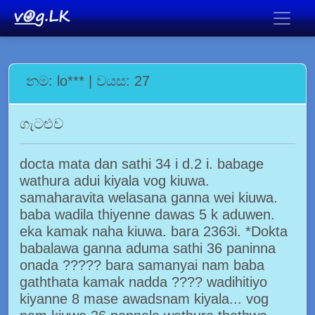
නම: lo*** | වයස: 27
ගැටළුව
docta mata dan sathi 34 i d.2 i. babage
wathura adui kiyala vog kiuwa.
samaharavita welasana ganna wei kiuwa.
baba wadila thiyenne dawas 5 k aduwen.
eka kamak naha kiuwa. bara 2363i. *Dokta
babalawa ganna aduma sathi 36 paninna
onada ????? bara samanyai nam baba
gaththata kamak nadda ???? wadihitiyo
kiyanne 8 mase awadsnam kiyala... vog