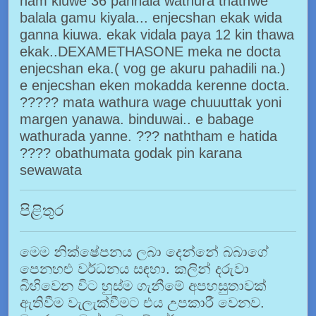
nam kiuwe 36 pannala wathura thathwe
balala gamu kiyala... enjecshan ekak wida
ganna kiuwa. ekak vidala paya 12 kin thawa
ekak..DEXAMETHASONE meka ne docta
enjecshan eka.( vog ge akuru pahadili na.)
e enjecshan eken mokadda kerenne docta.
????? mata wathura wage chuuuttak yoni
margen yanawa. binduwai.. e babage
wathurada yanne. ??? naththam e hatida
???? obathumata godak pin karana
sewawata
පිළිතුර
මෙම නික්ෂේපනය ලබා දෙන්නේ බබාගේ
පෙනහළු වර්ධනය සඳහා. කලින් දරුවා
බිහිවෙන විට හුස්ම ගැනීමේ අපහසුතාවක්
ඇතිවීම වැලැක්වීමට එය උපකාරී වෙනව.