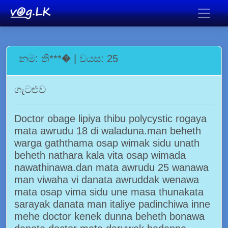
නම: ති***� | වයස: 25
ගැටළුව
Doctor obage lipiya thibu polycystic rogaya
mata awrudu 18 di waladuna.man beheth
warga gaththama osap wimak sidu unath
beheth nathara kala vita osap wimada
nawathinawa.dan mata awrudu 25 wanawa
man viwaha vi danata awruddak wenawa
mata osap vima sidu une masa thunakata
sarayak danata man italiye padinchiwa inne
mehe doctor kenek dunna beheth bonawa