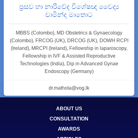
ප්‍රසව හා නාරිවේද විශේෂඥ වෛද්‍ය
චාමින්ද මාතොට
MBBS (Colombo), MD Obstetrics & Gynaecology
(Colombo), FRCOG (UK), DRCOG (UK), DOWH RCPI
(Ireland), MRCPI (Ireland), Fellowship in laparoscopy,
Fellowship in IVF & Assisted Reproductive
Technologies (India), Dip in Advanced Gynae
Endoscopy (Germany)
dr.mathota@vog.lk
ABOUT US
CONSULTATION
AWARDS