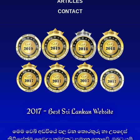
ARTICLES
CONTACT
2017 - Best Sri Lankan Website
මෙම වෙබ් අඩවියේ පල වන තොරතුරු හා උපදෙස්
කිසිසේත්ම වෛද්‍ය හමුවකට සමාන නොවේ. ඔබට යම්