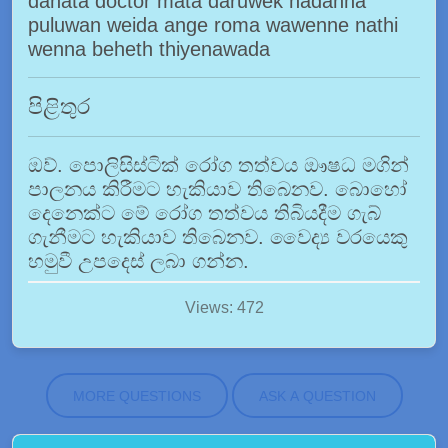
danata doctor mata daruwek hadanna
puluwan weida ange roma wawenne nathi
wenna beheth thiyenawada
පිළිතුර
ඔව්. පොලිසිස්ටික් රෝග තත්වය ඖෂධ මගින්
පාලනය කිරීමට හැකියාව තිබෙනව. බොහෝ
දෙනෙක්ට මේ රෝග තත්වය තිබියදීම ගැබ්
ගැනීමට හැකියාව තිබෙනව. වෛද්‍ය වරයෙකු
හමුවී උපදෙස් ලබා ගන්න.
Views: 472
MORE QUESTIONS
ASK A QUESTION