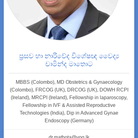
ප්‍රසව හා නාරිවේද විශේෂඥ වෛද්‍ය
චාමින්ද මාතොට
MBBS (Colombo), MD Obstetrics & Gynaecology
(Colombo), FRCOG (UK), DRCOG (UK), DOWH RCPI
(Ireland), MRCPI (Ireland), Fellowship in laparoscopy,
Fellowship in IVF & Assisted Reproductive
Technologies (India), Dip in Advanced Gynae
Endoscopy (Germany)
dr.mathota@vog.lk