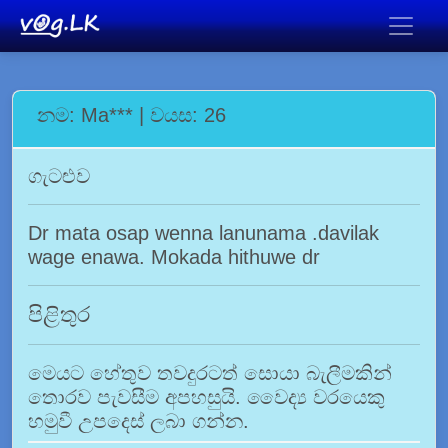
නම: Ma*** | වයස: 26
ගැටළුව
Dr mata osap wenna lanunama .davilak
wage enawa. Mokada hithuwe dr
පිළිතුර
මෙයට හේතුව තවදුරටත් සොයා බැලීමකින්
තොරව පැවසීම අපහසුයි. වෛද්‍ය වරයෙකු
හමුවී උපදෙස් ලබා ගන්න.