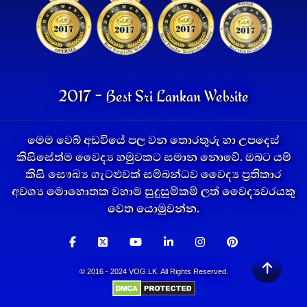
2017 - Best Sri Lankan Website
මෙම වෙබ් අඩවියේ පල වන තොරතුරු හා උපදෙස්
කිසිසේත්ම වෛද්‍ය හමුවකට සමාන නොවේ. ඔබට යම්
කිසි සෞඛ්‍ය ගැටළුවක් සම්බන්ධව වෛද්‍ය ප්‍රතිකාර
අවශ්‍ය මොහොතක වහාම සුදුසුම්කම් ලත් වෛද්‍යවරයකු
වෙත යොමුවන්න.
© 2016 - 2024 VOG.LK. All Rights Reserved.