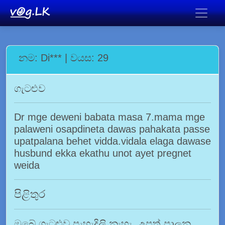
නම: Di*** | වයස: 29
ගැටළුව
Dr mge deweni babata masa 7.mama mge
palaweni osapdineta dawas pahakata passe
upatpalana behet vidda.vidala elaga dawase
husbund ekka ekathu unot ayet pregnet
weida
පිළිතුර
ඔබේ ගැටළුව පැහැදිලි නැහැ. උපත් පාලන