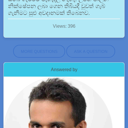
නික්ෂේපන ලබා ගෙන තිබියදී වුවත් ගැබ්
ගැනීමට සුළු අවදානමක් තිබෙනව.
Views: 396
MORE QUESTIONS
ASK A QUESTION
Answered by