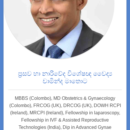
ප්‍රසව හා නාරිවේද විශේෂඥ වෛද්‍ය
චාමින්ද මාතොට
MBBS (Colombo), MD Obstetrics & Gynaecology
(Colombo), FRCOG (UK), DRCOG (UK), DOWH RCPI
(Ireland), MRCPI (Ireland), Fellowship in laparoscopy,
Fellowship in IVF & Assisted Reproductive
Technologies (India), Dip in Advanced Gynae