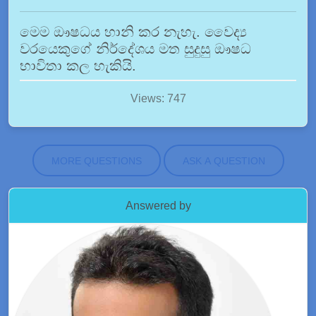
මෙම ඖෂධය හානි කර නැහැ. වෛද්‍ය
වරයෙකුගේ නිර්දේශය මත සුදුසු ඖෂධ
භාවිතා කල හැකියි.
Views: 747
MORE QUESTIONS
ASK A QUESTION
Answered by