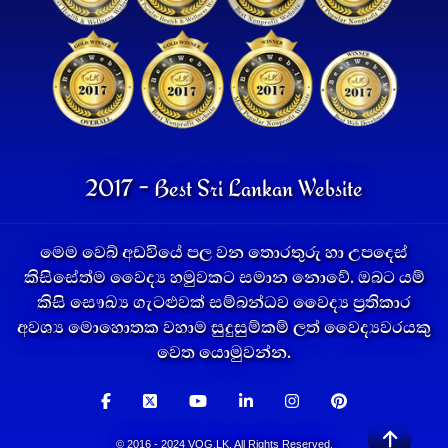
2017 - Best Sri Lankan Website
මෙම වෙබ් අඩවියේ පල වන තොරතුරු හා උපදෙස්
කිසිසේත්ම වෛද්‍ය හමුවකට සමාන නොවේ. ඔබට යම්
කිසි සෞඛ්‍ය ගැටළුවක් සම්බන්ධව වෛද්‍ය ප්‍රතිකාර
අවශ්‍ය මොහොතක වහාම සුදුසුම්කම් ලත් වෛද්‍යවරයකු
වෙත යොමුවන්න.
© 2016 - 2024 VOG.LK. All Rights Reserved.