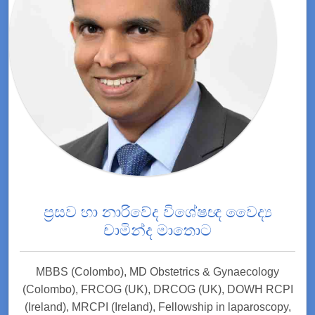
ප්‍රසව හා නාරිවේද විශේෂඥ වෛද්‍ය
චාමින්ද මාතොට
MBBS (Colombo), MD Obstetrics & Gynaecology
(Colombo), FRCOG (UK), DRCOG (UK), DOWH RCPI
(Ireland), MRCPI (Ireland), Fellowship in laparoscopy,