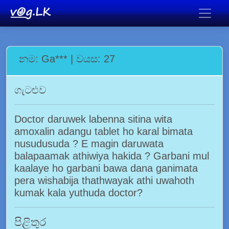
නම: Ga*** | වයස: 27
ගැටළුව
Doctor daruwek labenna sitina wita
amoxalin adangu tablet ho karal bimata
nusudusuda ? E magin daruwata
balapaamak athiwiya hakida ? Garbani mul
kaalaye ho garbani bawa dana ganimata
pera wishabija thathwayak athi uwahoth
kumak kala yuthuda doctor?
පිළිතුර