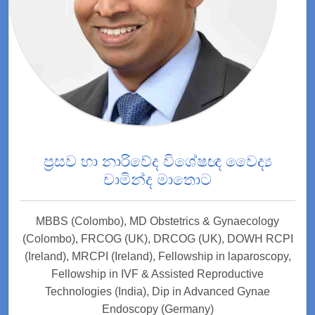
ප්‍රසව හා නාරිවේද විශේෂඥ වෛද්‍ය
චාමින්ද මාතොට
MBBS (Colombo), MD Obstetrics & Gynaecology
(Colombo), FRCOG (UK), DRCOG (UK), DOWH RCPI
(Ireland), MRCPI (Ireland), Fellowship in laparoscopy,
Fellowship in IVF & Assisted Reproductive
Technologies (India), Dip in Advanced Gynae
Endoscopy (Germany)