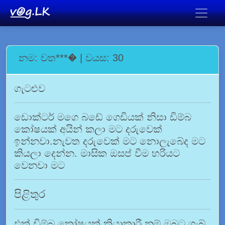
නම: චත***� | වයස: 30
ගැටළුව
ඩොක්ටර් මගෙ බඩේ ගෙඩියක් නිසා ඩිම්බ
කෝෂයක් අයින් කලා මට දරුවෙක්
ඉන්නවා.නැවත දරුවෙක් මට නොලැබේද මට
කියලා දෙන්න. මාසික ඔසප් වීම හරියට
වෙනවා මට
පිළිතුර
එක් ඩිම්බ කෝෂයක් ක්‍රියාකාරී නම් ඔබට ගැබ්