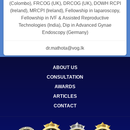
(Colombo), FRCOG (UK), DRCOG (UK), DOWH RCPI
(Ireland), MRCPI (Ireland), Fellowship in laparoscopy,
Fellowship in IVF & Assisted Reproductive
Technologies (India), Dip in Advanced Gynae
Endoscopy (Germany)
dr.mathota@vog.lk
ABOUT US
CONSULTATION
AWARDS
ARTICLES
CONTACT