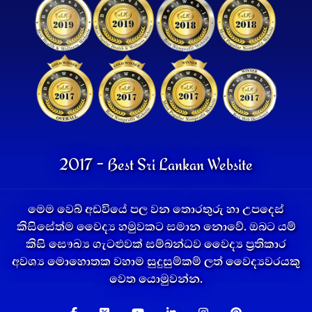
2017 - Best Sri Lankan Website
මෙම වෙබ් අඩවියේ පල වන තොරතුරු හා උපදෙස්
කිසිසේත්ම වෛද්‍ය හමුවකට සමාන නොවේ. ඔබට යම්
කිසි සෞඛ්‍ය ගැටළුවක් සම්බන්ධව වෛද්‍ය ප්‍රතිකාර
අවශ්‍ය මොහොතක වහාම සුදුසුම්කම් ලත් වෛද්‍යවරයකු
වෙත යොමුවන්න.