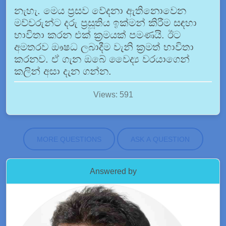
නැහැ. මෙය ප්‍රසව වේදනා ඇතිනොවෙන
මව්වරුන්ට දරු ප්‍රසූතිය ඉක්මන් කිරීම සඳහා
භාවිතා කරන එක් ක්‍රමයක් පමණයි. ඊට
අමතරව ඖෂධ ලබාදීම වැනි ක්‍රමත් භාවිතා
කරනව. ඒ ගැන ඔබේ වෛද්‍ය වරයාගෙන්
කලින් අසා දැන ගන්න.
Views: 591
MORE QUESTIONS
ASK A QUESTION
Answered by