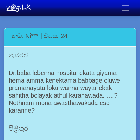
නම: Ni*** | වයස: 24
ගැටළුව
Dr.baba lebenna hospital ekata giyama
hema amma kenektama babbage oluwe
pramanayata loku wanna wayar ekak
sahitha bolayak athul karanawada. ....?
Nethnam mona awasthawakada ese
karanne?
පිළිතුර