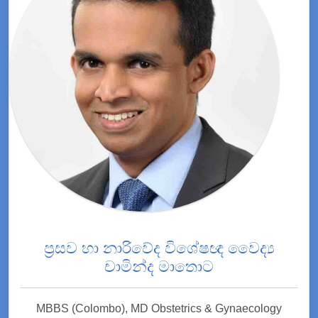
ප්‍රසව හා නාරිවේද විශේෂඥ වෛද්‍ය
චාමින්ද මාතොට
MBBS (Colombo), MD Obstetrics & Gynaecology