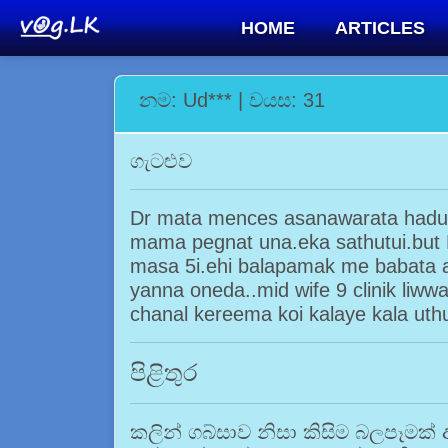
HOME
ARTICLES
නම: Ud*** | වයස: 31
ගැටළුව
Dr mata mences asanawarata hadu
mama pegnat una.eka sathutui.but
masa 5i.ehi balapamak me babata 
yanna oneda..mid wife 9 clinik liw
chanal kereema koi kalaye kala uth
පිළිතුර
කලින් ගබ්සාව නිසා කිසිම බලපෑම