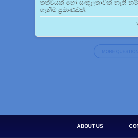
තත්වයක් හෝ සංකූලතාවක් නැති නම
ගැනීම ප්‍රමාණවත්.
MORE QUESTIO
ABOUT US
CO