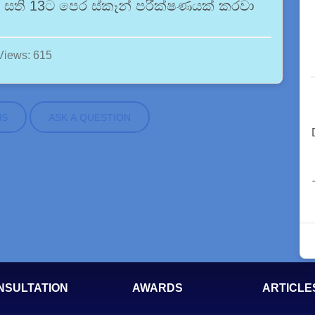
් සති 13ට පෙර ස්කෑන් පරීක්ෂණයක් කරවා
Views: 615
NS
ASK A QUESTION
NSULTATION
AWARDS
ARTICLE