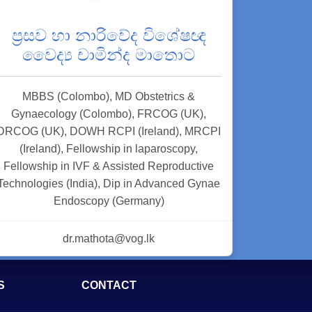
ප්‍රසව හා නාරිවේද විශේෂඥ
වෛද්‍ය චාමින්ද මාතොට
MBBS (Colombo), MD Obstetrics &
Gynaecology (Colombo), FRCOG (UK),
DRCOG (UK), DOWH RCPI (Ireland), MRCPI
(Ireland), Fellowship in laparoscopy,
Fellowship in IVF & Assisted Reproductive
Technologies (India), Dip in Advanced Gynae
Endoscopy (Germany)
dr.mathota@vog.lk
S
CONTACT