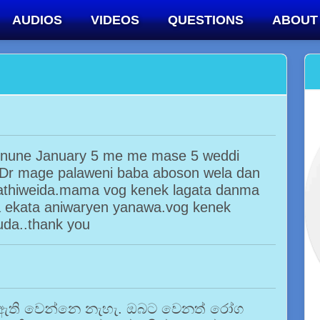
AUDIOS
VIDEOS
QUESTIONS
ABOUT
nune January 5 me me mase 5 weddi
 Dr mage palaweni baba aboson wela dan
athiweida.mama vog kenek lagata danma
wa ekata aniwaryen yanawa.vog kenek
uda..thank you
ක් ඇති වෙන්නෙ නැහැ. ඔබට වෙනත් රෝග