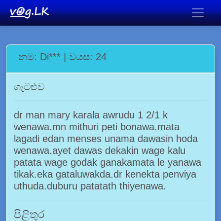
නම: Di*** | වයස: 24
ගැටළුව
dr man mary karala awrudu 1 2/1 k
wenawa.mn mithuri peti bonawa.mata
lagadi edan menses unama dawasin hoda
wenawa.ayet dawas dekakin wage kalu
patata wage godak ganakamata le yanawa
tikak.eka gataluwakda.dr kenekta penviya
uthuda.duburu patatath thiyenawa.
පිළිතුර