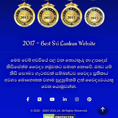
2017 - Best Sri Lankan Website
මෙම වෙබ් අඩවියේ පල වන තොරතුරු හා උපදෙස්
කිසිසේත්ම වෛද්‍ය හමුවකට සමාන නොවේ. ඔබට යම්
කිසි සෞඛ්‍ය ගැටළුවක් සම්බන්ධව වෛද්‍ය ප්‍රතිකාර
අවශ්‍ය මොහොතක වහාම සුදුසුම්කම් ලත් වෛද්‍යවරයකු
වෙත යොමුවන්න.
© 2016 - 2024 VOG.LK. All Rights Reserved.