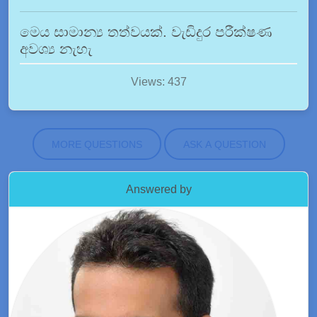
මෙය සාමාන්‍ය තත්වයක්. වැඩිදුර පරීක්ෂණ
අවශ්‍ය නැහැ
Views: 437
MORE QUESTIONS
ASK A QUESTION
Answered by