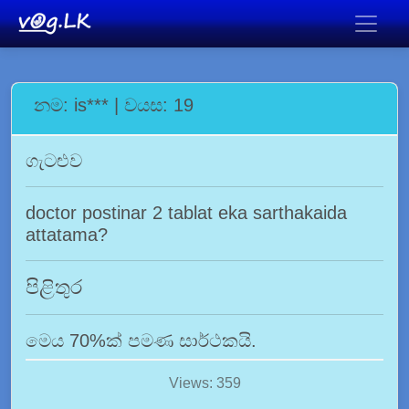
නම: is*** | වයස: 19
ගැටළුව
doctor postinar 2 tablat eka sarthakaida
attatama?
පිළිතුර
මෙය 70%ක් පමණ සාර්ථකයි.
Views: 359