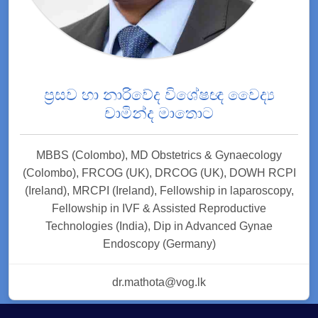
ප්‍රසව හා නාරිවේද විශේෂඥ වෛද්‍ය
චාමින්ද මාතොට
MBBS (Colombo), MD Obstetrics & Gynaecology
(Colombo), FRCOG (UK), DRCOG (UK), DOWH RCPI
(Ireland), MRCPI (Ireland), Fellowship in laparoscopy,
Fellowship in IVF & Assisted Reproductive
Technologies (India), Dip in Advanced Gynae
Endoscopy (Germany)
dr.mathota@vog.lk