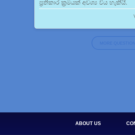
ප්‍රතිකාර ක්‍රමයක් අවශ්‍ය විය හැකියි.
MORE QUESTIO
ABOUT US
CO