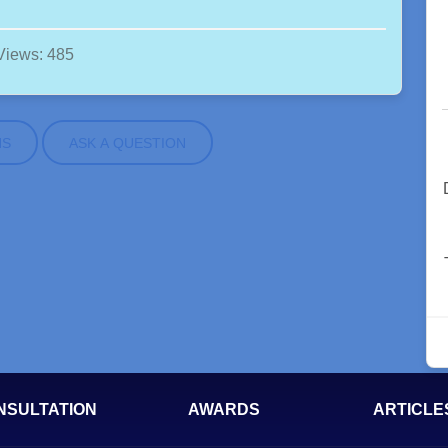
Views: 485
NS
ASK A QUESTION
NSULTATION
AWARDS
ARTICLE