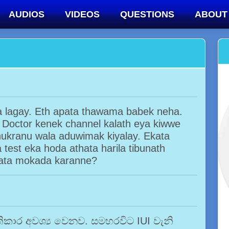
AUDIOS
VIDEOS
QUESTIONS
ABOUT
ta lagay. Eth apata thawama babek neha.
 Doctor kenek channel kalath eya kiwwe
kranu wala aduwimak kiyalay. Ekata
test eka hoda athata harila tibunath
ata mokada karanne?
තිකාර අවශ්‍ය වෙනව. සමහරවිට IUI වැනි