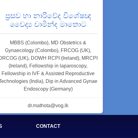
ප්‍රසව හා නාරිවේද විශේෂඥ
වෛද්‍ය චාමින්ද මාතොට
MBBS (Colombo), MD Obstetrics &
Gynaecology (Colombo), FRCOG (UK),
DRCOG (UK), DOWH RCPI (Ireland), MRCPI
(Ireland), Fellowship in laparoscopy,
Fellowship in IVF & Assisted Reproductive
Technologies (India), Dip in Advanced Gynae
Endoscopy (Germany)
dr.mathota@vog.lk
S
CONTACT