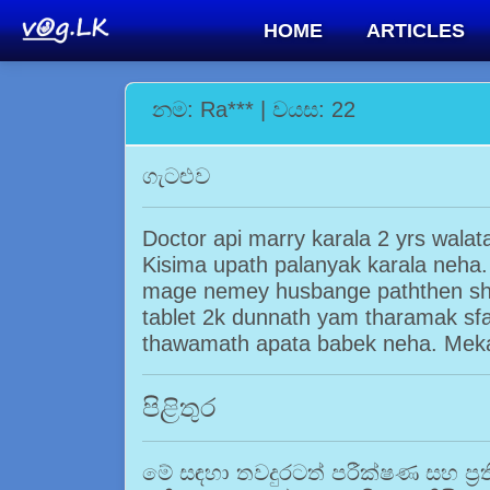
HOME
ARTICLES
නම: Ra*** | වයස: 22
ගැටළුව
Doctor api marry karala 2 yrs wala
Kisima upath palanyak karala neha.
mage nemey husbange paththen shu
tablet 2k dunnath yam tharamak sfa 
thawamath apata babek neha. Mek
පිළිතුර
මේ සඳහා තවදුරටත් පරීක්ෂණ සහ ප්‍ර