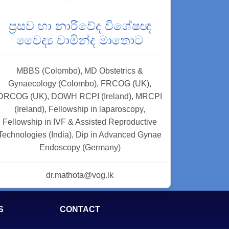
ප්‍රසව හා නාරිවේද විශේෂඥ
වෛද්‍ය චාමින්ද මාතොට
MBBS (Colombo), MD Obstetrics &
Gynaecology (Colombo), FRCOG (UK),
DRCOG (UK), DOWH RCPI (Ireland), MRCPI
(Ireland), Fellowship in laparoscopy,
Fellowship in IVF & Assisted Reproductive
Technologies (India), Dip in Advanced Gynae
Endoscopy (Germany)
dr.mathota@vog.lk
S
CONTACT