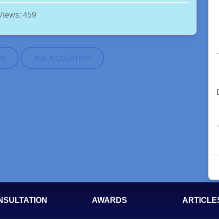
Views: 459
NS
ASK A QUESTION
NSULTATION
AWARDS
ARTICLE