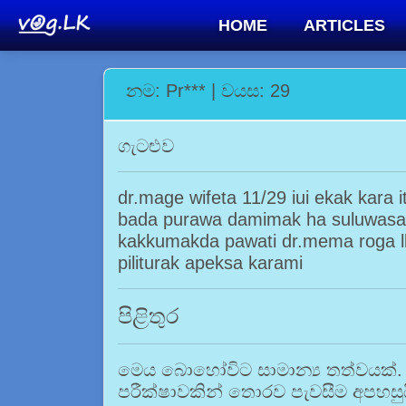
HOME
ARTICLES
නම: Pr*** | වයස: 29
ගැටළුව
dr.mage wifeta 11/29 iui ekak kara it
bada purawa damimak ha suluwasay
kakkumakda pawati dr.mema roga 
piliturak apeksa karami
පිළිතුර
මෙය බොහෝවිට සාමාන්‍ය තත්වයක්. 
පරීක්ෂාවකින් තොරව පැවසීම අපහසු