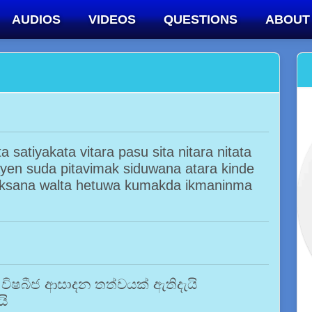
AUDIOS
VIDEOS
QUESTIONS
ABOUT
a satiyakata vitara pasu sita nitara nitata
en suda pitavimak siduwana atara kinde
lksana walta hetuwa kumakda ikmaninma
විෂබීජ ආසාදන තත්වයක් ඇතිදැයි
යි