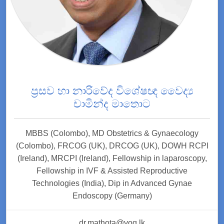
ප්‍රසව හා නාරිවේද විශේෂඥ වෛද්‍ය
චාමින්ද මාතොට
MBBS (Colombo), MD Obstetrics & Gynaecology
(Colombo), FRCOG (UK), DRCOG (UK), DOWH RCPI
(Ireland), MRCPI (Ireland), Fellowship in laparoscopy,
Fellowship in IVF & Assisted Reproductive
Technologies (India), Dip in Advanced Gynae
Endoscopy (Germany)
dr.mathota@vog.lk