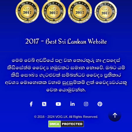
2017 - Best Sri Lankan Website
මෙම වෙබ් අඩවියේ පල වන තොරතුරු හා උපදෙස්
කිසිසේත්ම වෛද්‍ය හමුවකට සමාන නොවේ. ඔබට යම්
කිසි සෞඛ්‍ය ගැටළුවක් සම්බන්ධව වෛද්‍ය ප්‍රතිකාර
අවශ්‍ය මොහොතක වහාම සුදුසුම්කම් ලත් වෛද්‍යවරයකු
වෙත යොමුවන්න.
© 2016 - 2024 VOG.LK. All Rights Reserved.