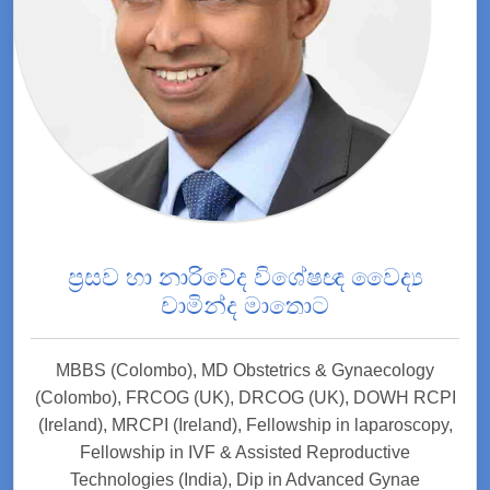
ප්‍රසව හා නාරිවේද විශේෂඥ වෛද්‍ය
චාමින්ද මාතොට
MBBS (Colombo), MD Obstetrics & Gynaecology
(Colombo), FRCOG (UK), DRCOG (UK), DOWH RCPI
(Ireland), MRCPI (Ireland), Fellowship in laparoscopy,
Fellowship in IVF & Assisted Reproductive
Technologies (India), Dip in Advanced Gynae