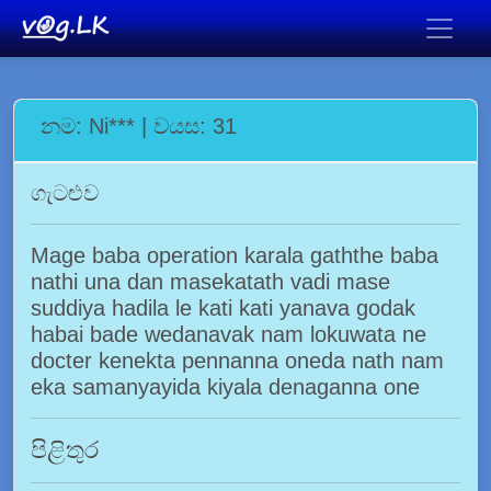
නම: Ni*** | වයස: 31
ගැටළුව
Mage baba operation karala gaththe baba
nathi una dan masekatath vadi mase
suddiya hadila le kati kati yanava godak
habai bade wedanavak nam lokuwata ne
docter kenekta pennanna oneda nath nam
eka samanyayida kiyala denaganna one
පිළිතුර