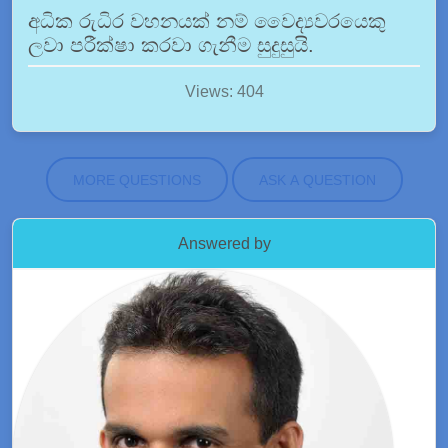
අධික රුධිර වහනයක් නම් වෛද්‍යවරයෙකු
ලවා පරීක්ෂා කරවා ගැනීම සුදුසුයි.
Views: 404
MORE QUESTIONS
ASK A QUESTION
Answered by