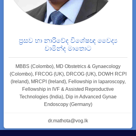
ප්‍රසව හා නාරිවේද විශේෂඥ වෛද්‍ය
චාමින්ද මාතොට
MBBS (Colombo), MD Obstetrics & Gynaecology
(Colombo), FRCOG (UK), DRCOG (UK), DOWH RCPI
(Ireland), MRCPI (Ireland), Fellowship in laparoscopy,
Fellowship in IVF & Assisted Reproductive
Technologies (India), Dip in Advanced Gynae
Endoscopy (Germany)
dr.mathota@vog.lk