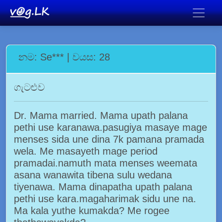
නම: Se*** | වයස: 28
ගැටළුව
Dr. Mama married. Mama upath palana
pethi use karanawa.pasugiya masaye mage
menses sida une dina 7k pamana pramada
wela. Me masayeth mage period
pramadai.namuth mata menses weemata
asana wanawita tibena sulu wedana
tiyenawa. Mama dinapatha upath palana
pethi use kara.magaharimak sidu une na.
Ma kala yuthe kumakda? Me rogee