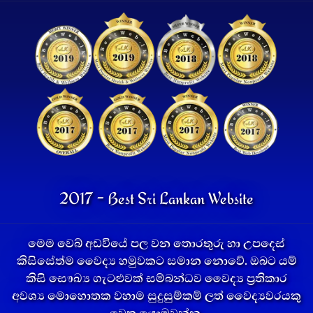
2017 - Best Sri Lankan Website
මෙම වෙබ් අඩවියේ පල වන තොරතුරු හා උපදෙස්
කිසිසේත්ම වෛද්‍ය හමුවකට සමාන නොවේ. ඔබට යම්
කිසි සෞඛ්‍ය ගැටළුවක් සම්බන්ධව වෛද්‍ය ප්‍රතිකාර
අවශ්‍ය මොහොතක වහාම සුදුසුම්කම් ලත් වෛද්‍යවරයකු