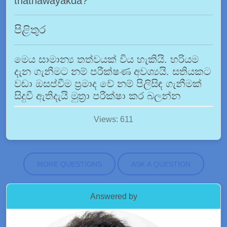
thathawayakda?
පිළිතුර
මෙය සාමාන්‍ය තත්වයක් විය හැකියි. හරියම
දැන ගැනීමට නම් පරීක්ෂණ අවශ්‍යයි. සතියකට
වඩා ඔසප්වීම ප්‍රමාද වේ නම් පිලිසිඳ ගැනීමක්
සිදුවී ඇතිදැයි මුත්‍රා පරීක්ෂා කර බලන්න‍
Views: 611
MORE QUESTIONS
ASK A QUESTION
Answered by