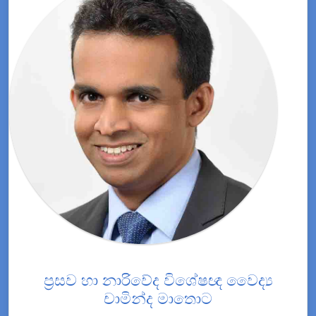
ප්‍රසව හා නාරිවේද විශේෂඥ වෛද්‍ය
චාමින්ද මාතොට