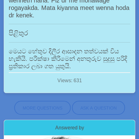
wenneth naha. Plz dr me monawage
rogayakda. Mata kiyanna meet wenna hoda
dr kenek.
පිළිතුර
මෙයට හේතුව දිලීර ආසාදන තත්වයක් විය
හැකියි. පරීක්ෂා කිරීමෙන් අනතුරුව සුදුසු පරිදි
ප්‍රතිකාර ලබා ගත යුතුයි.
Views: 631
MORE QUESTIONS
ASK A QUESTION
Answered by