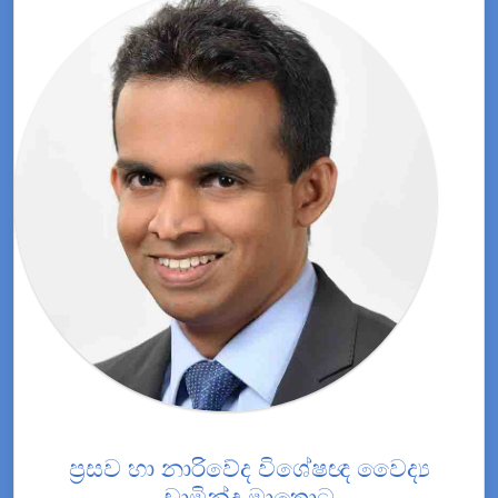
ප්‍රසව හා නාරිවේද විශේෂඥ වෛද්‍ය
චාමින්ද මාතොට