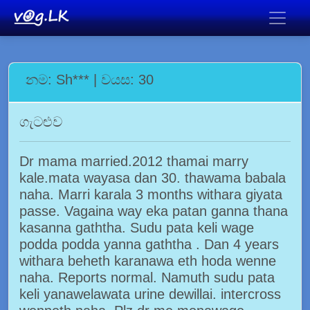
නම: Sh*** | වයස: 30
ගැටළුව
Dr mama married.2012 thamai marry
kale.mata wayasa dan 30. thawama babala
naha. Marri karala 3 months withara giyata
passe. Vagaina way eka patan ganna thana
kasanna gaththa. Sudu pata keli wage
podda podda yanna gaththa . Dan 4 years
withara beheth karanawa eth hoda wenne
naha. Reports normal. Namuth sudu pata
keli yanawelawata urine dewillai. intercross