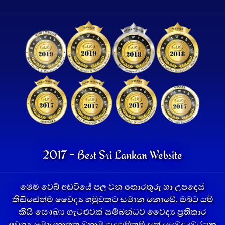
2017 - Best Sri Lankan Website
මෙම වෙබ් අඩවියේ පල වන තොරතුරු හා උපදෙස්
කිසිසේත්ම වෛද්‍ය හමුවකට සමාන නොවේ. ඔබට යම්
කිසි සෞඛ්‍ය ගැටළුවක් සම්බන්ධව වෛද්‍ය ප්‍රතිකාර
අවශ්‍ය මොහොතක වහාම සුදුසුම්කම් ලත් වෛද්‍යවරයකු