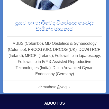
ප්‍රසව හා නාරිවේද විශේෂඥ වෛද්‍ය
චාමින්ද මාතොට
MBBS (Colombo), MD Obstetrics & Gynaecology
(Colombo), FRCOG (UK), DRCOG (UK), DOWH RCPI
(Ireland), MRCPI (Ireland), Fellowship in laparoscopy,
Fellowship in IVF & Assisted Reproductive
Technologies (India), Dip in Advanced Gynae
Endoscopy (Germany)
dr.mathota@vog.lk
ABOUT US