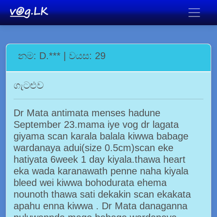
නම: D.*** | වයස: 29
ගැටළුව
Dr Mata antimata menses hadune
September 23.mama iye vog dr lagata
giyama scan karala balala kiwwa babage
wardanaya adui(size 0.5cm)scan eke
hatiyata 6week 1 day kiyala.thawa heart
eka wada karanawath penne naha kiyala
bleed wei kiwwa bohodurata ehema
nounoth thawa sati dekakin scan ekakata
apahu enna kiwwa . Dr Mata danaganna