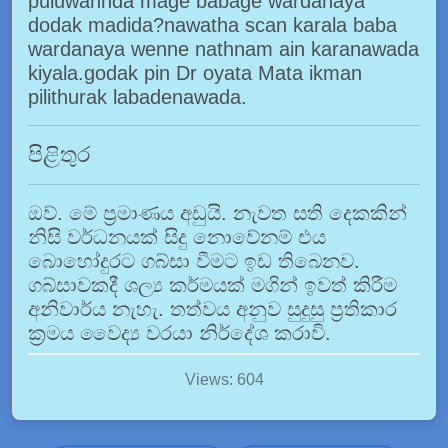
puluwannda mage babage wardanaya
dodak madida?nawatha scan karala baba
wardanaya wenne nathnam ain karanawada
kiyala.godak pin Dr oyata Mata ikman
pilithurak labadenawada.
පිළිතුර
ඔව්. මේ ප්‍රමාණය අඩුයි. නැවත සති දෙකකින්
නිසි වර්ධනයක් සිදු නොවේනම් එය
බොහෝදුරට ගබ්සා වීමට ඉඩ තිබෙනව.
ගබ්සාවකදී ශල්‍ය කර්මයක් මගින් ඉවත් කිරීම
අනිවාර්ය නැහැ. තත්වය අනුව සුදුසු ප්‍රතිකාර
ක්‍රමය වෛද්‍ය වරයා නිර්දේශ කරාවි.
Views: 604