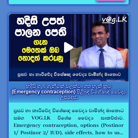
හදිසි ගැබ් ගැනීමක් වලක්වා ගත හැකි ක්‍රම
(Emergency contraception) පිළිබඳ විශේෂඥ වෛද්‍ය
උපදෙස්.
ප්‍රසව හා නාරිවේද විශේෂඥ වෛද්‍ය චාමින්ද මාතොට
සමග VOG.LK විශේෂ වෛද්‍ය සාකච්ඡාව.
Emergency contraception, options (Postinor
1/ Postinor 2/ IUD), side effects, how to use.