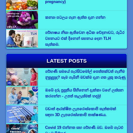
pregnancy)
කන්‍යා පටලය ගැන ඇත්ත දැන ගන්න
ගර්භාෂය නිසා ඇතිවෙන අධික වේදනාවට, රුධිර
වහනයට එක් දිනෙන් සහනය දෙන TLH
සැත්කම.
LATEST POSTS
ගර්භණී සමයේ පැරසිටමෝල් පෙත්තක්වත් ගැනීම
නුසුදුසුද? සෑම ගැබිනි මවක්ම දැන ගත යුතු කරුණු
ඔබේ දරු ප්‍රසූතිය සිහිනෙන් දැක්කා වගේ ලස්සන
කරගන්න - උපත් සැලැස්මක් හදමු!
වඩාත් ආරක්ෂිත ලැපරොස්කොපි සැත්කමක්
සඳහා 3D ලැපරොස්කොපි තාක්ෂණය.
Covid 19 එන්නත සහ ගර්භණී බව. ඔබේ ගැටළු