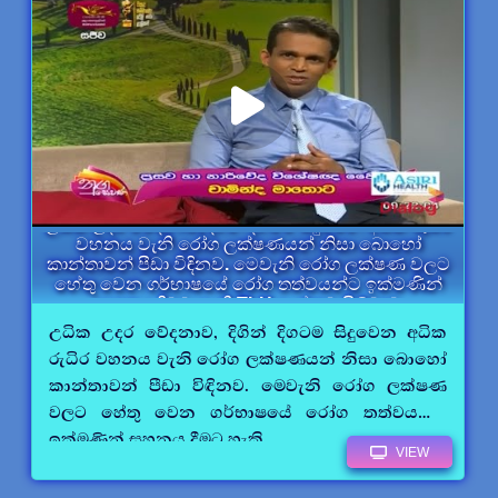
උධික උදර වේදනාව, දිගින් දිගටම සිදුවෙන අධික රුධිර
වහනය වැනි රෝග ලක්ෂණයන් නිසා බොහෝ
කාන්තාවන් පීඩා විඳිනව. මෙවැනි රෝග ලක්ෂණ වලට
හේතු වෙන ගර්භාෂයේ රෝග තත්වයන්ට ඉක්මණින්
සහනය දීමට හැකි TLH සැත්කම පිළිබඳව
උධික උදර වේදනාව, දිගින් දිගටම සිදුවෙන අධික
රුධිර වහනය වැනි රෝග ලක්ෂණයන් නිසා බොහෝ
කාන්තාවන් පීඩා විඳිනව. මෙවැනි රෝග ලක්ෂණ
වලට හේතු වෙන ගර්භාෂයේ රෝග තත්වයන්ට
ඉක්මණින් සහනය දීමට හැකි.....
VIEW