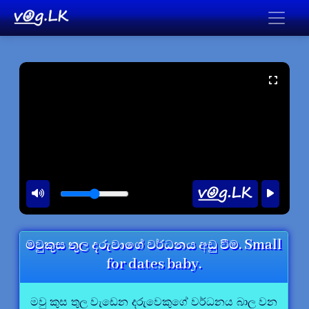
මවුකුස තුල දරුවාගේ වර්ධනය අඩු වීම. Small
for dates baby.
මවු කුස තුල වැඩෙන දරුවෙකුගේ වර්ධනය බාල වන