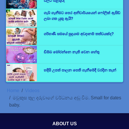
වලට පිළිතුරු
ගැබ් ගැනීමට පෙර අනිවාර්යයෙන් ෆෝලික් ඇසිඩ්
ලබා ගත යුතු ඇයි?
ගර්භණී සමයේ සුදයාම අවදානම් තත්වයක්ද?
ඩිම්බ මෝරන්නෙ නැති වෙන හේතු
හදිසි උපත් පාලන පෙති ගැනීමේදී වරදින තැන්
Home
Videos
මවුකුස තුල දරුවාගේ වර්ධනය අඩු වීම. Small for dates
baby.
ABOUT US