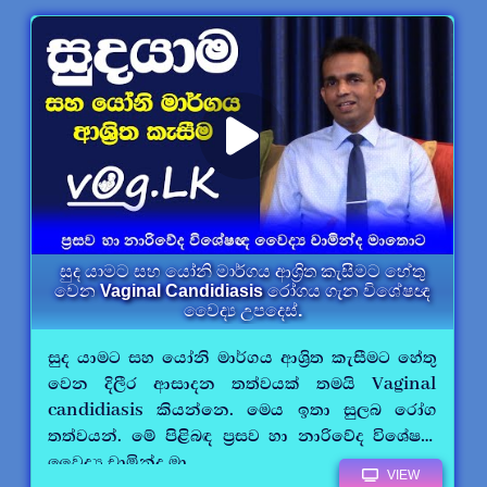
සුද යාමට සහ යෝනි මාර්ගය ආශ්‍රිත කැසීමට හේතු
වෙන Vaginal Candidiasis රෝගය ගැන විශේෂඥ
වෛද්‍ය උපදෙස්.
සුද යාමට සහ යෝනි මාර්ගය ආශ්‍රිත කැසීමට හේතු
වෙන දිලීර ආසාදන තත්වයක් තමයි Vaginal
candidiasis කියන්නෙ. මෙය ඉතා සුලබ රෝග
තත්වයන්. මේ පිළිබඳ ප්‍රසව හා නාරිවේද විශේෂඥ
වෛද්‍ය චාමින්ද මා.....
VIEW