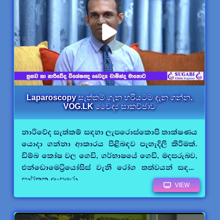
Laparoscopy සැත්කම් ගැන හරියටම දැන ගන්න.
VOG.LK වෛද්‍ය සාකච්ඡාව
නාරිවේද සැත්කම් සඳහා ලැපරොස්කොපි තාක්ෂණය
යොදා ගන්නා ආකාරය පිළිබඳව පැහැදිලි කිරීමක්.
ඩිම්බ කෝෂ වල ගෙඩි, ගර්භාෂයේ ගෙඩි, මදසරුබව,
එන්ඩොමෙට්‍රියෝසිස් වැනි රෝග තත්වයන් සඳහා
සාර්තක ලැපරො.....
VIEW