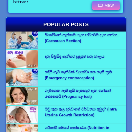
https:/.....
VIEW
POPULAR POSTS
සිසේරියන් සැත්කම ගැන හරියටම දැන ගන්න.
(Caesarean Section)
දරු පිළිසිඳ ගැනීමට සුදුසුම සරු කාලය
හදිසි ගැබ් ගැනීමක් වලක්වා ගත හැකි ක්‍රම
(Emergency contraception)
ගැබ්ගෙන ඇති දැයි සැකහැර දැන ගන්නේ
මෙහෙමයි (Pregnancy test)
මවු කුස තුල දරුවාගේ වර්ධනය අඩුද? (Intra
Uterine Growth Restriction)
ගර්භණී සමයේ පෝෂණය (Nutrition in