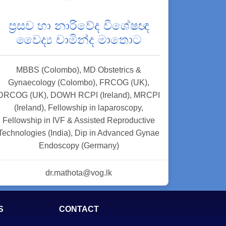
ප්‍රසව හා නාරිවේද විශේෂඥ
වෛද්‍ය චාමින්ද මාතොට
MBBS (Colombo), MD Obstetrics &
Gynaecology (Colombo), FRCOG (UK),
DRCOG (UK), DOWH RCPI (Ireland), MRCPI
(Ireland), Fellowship in laparoscopy,
Fellowship in IVF & Assisted Reproductive
Technologies (India), Dip in Advanced Gynae
Endoscopy (Germany)
dr.mathota@vog.lk
S
CONTACT