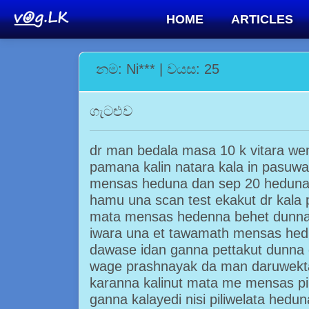
HOME
ARTICLES
නම: Ni*** | වයස: 25
ගැටළුව
dr man bedala masa 10 k vitara we
pamana kalin natara kala in pasu
mensas heduna dan sep 20 heduna
hamu una scan test ekakut dr kala
mata mensas hedenna behet dunna 
iwara una et tawamath mensas he
dawase idan ganna pettakut dunna
wage prashnayak da man daruwekt
karanna kalinut mata me mensas pili
ganna kalayedi nisi piliwelata hedu