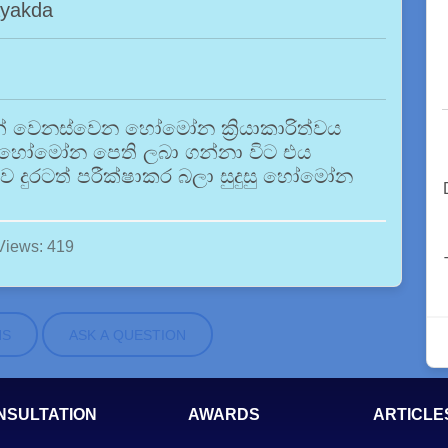
ayakda
න් වෙනස්වෙන හෝමෝන ක්‍රියාකාරිත්වය
ලන හෝමෝන පෙති ලබා ගන්නා විට එය
 දුරටත් පරීක්ෂාකර බලා සුදුසු හෝමෝන
Views: 419
NS
ASK A QUESTION
NSULTATION
AWARDS
ARTICLE