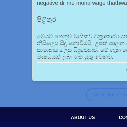
negative dr me mona wage thathw
පිළිතුර
මෙයට හේතුව මාසිකව චක්‍රාකාරයෙ
නිසිලෙස සිදු නොවීමයි. උපත් පා
සාමානය ලෙස සිදුවෙනව. මේ ගැන තව
ඖෂධයක් ලබා ගත යුතු වෙනව.
MORE QUESTIO
ABOUT US
CO