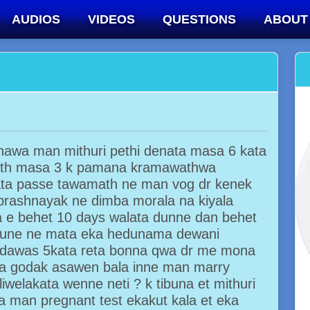
AUDIOS
VIDEOS
QUESTIONS
ABOUT
nawa man mithuri pethi denata masa 6 kata
wath masa 3 k pamana kramawathwa
ta passe tawamath ne man vog dr kenek
 prashnayak ne dimba morala na kiyala
e behet 10 days walata dunne dan behet
dune ne mata eka hedunama dewani
 dawas 5kata reta bonna qwa dr me mona
a godak asawen bala inne man marry
welakata wenne neti ? k tibuna et mithuri
na man pregnant test ekakut kala et eka