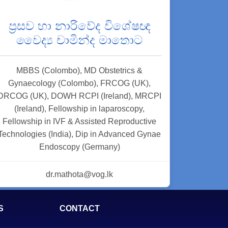
ප්‍රසව හා නාරිවේද විශේෂඥ
වෛද්‍ය චාමින්ද මාතොට
MBBS (Colombo), MD Obstetrics &
Gynaecology (Colombo), FRCOG (UK),
DRCOG (UK), DOWH RCPI (Ireland), MRCPI
(Ireland), Fellowship in laparoscopy,
Fellowship in IVF & Assisted Reproductive
Technologies (India), Dip in Advanced Gynae
Endoscopy (Germany)
dr.mathota@vog.lk
S
CONTACT