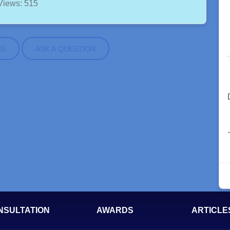
Views: 515
NS
ASK A QUESTION
NSULTATION
AWARDS
ARTICLE