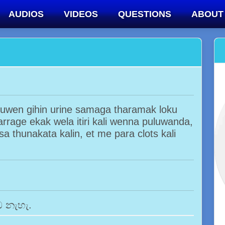
AUDIOS
VIDEOS
QUESTIONS
ABOUT
duwen gihin urine samaga tharamak loku
arrage ekak wela itiri kali wenna puluwanda,
thunakata kalin, et me para clots kali
ධ නැහැ.