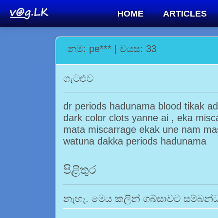
HOME
ARTICLES
නම: pe*** | වයස: 33
ගැටළුව
dr periods hadunama blood tikak a
dark color clots yanne ai , eka misc
mata miscarrage ekak une nam masa 
watuna dakka periods hadunama
පිළිතුර
නැහැ. මෙය කලින් ගබ්සාවට සම්බන්