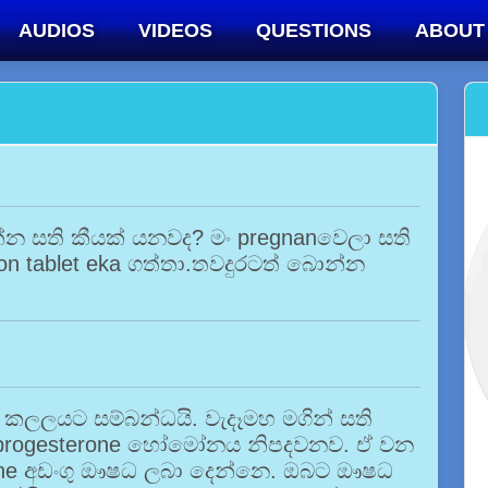
AUDIOS
VIDEOS
QUESTIONS
ABOUT
න සති කීයක් යනවද? මං pregnanවෙලා සති
ton tablet eka ගත්තා.තවදුරටත් බොන්න
 කලලයට සම්බන්ධයි. වැදෑමහ මගින් සති
ම් progesterone හෝමෝනය නිපදවනව. ඒ වන
one අඩංගු ඖෂධ ලබා දෙන්නෙ. ඔබට ඖෂධ