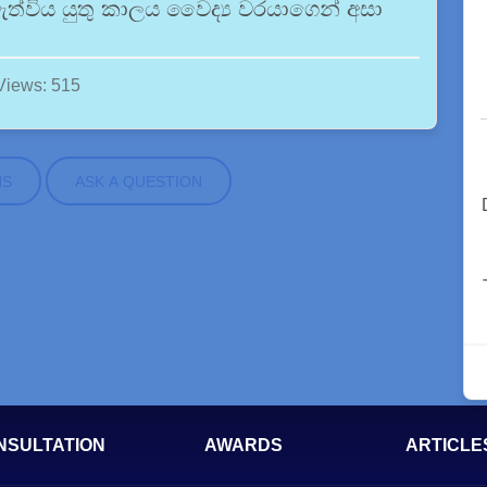
ත්විය යුතු කාලය වෛද්‍ය වරයාගෙන් අසා
Views: 515
NS
ASK A QUESTION
NSULTATION
AWARDS
ARTICLE