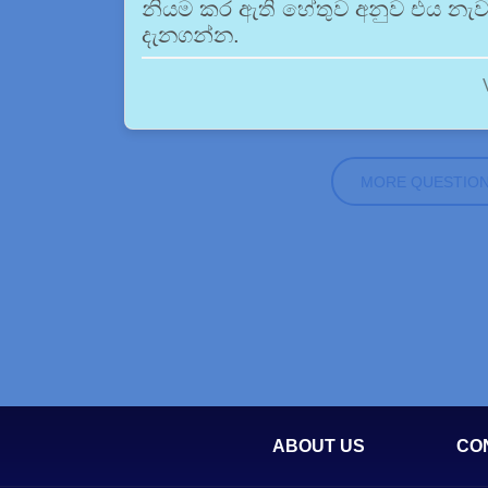
නියම කර ඇති හේතුව අනුව එය නැවැ
දැනගන්න.
MORE QUESTIO
ABOUT US
CO