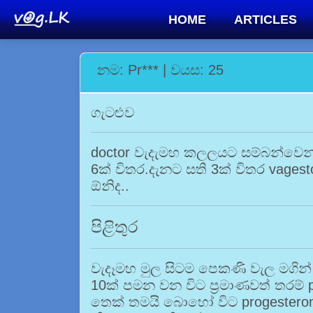
HOME
ARTICLES
නම: Pr*** | වයස: 25
ගැටළුව
doctor වැදැමහ කලලයට සම්බන්වෙන්
6ක් විතර.දැනට සති 3ක් විතර vages
ඕනිද..
පිළිතුර
වැදෑමහ මුල සිටම පෙකණි වැල මගින්
10ක් පමන වන විට ප්‍රමාණවත් තර
තෙක් තමයි බොහෝ විට progester