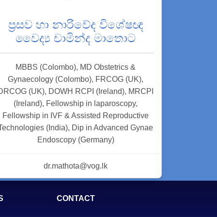
ප්‍රසව හා නාරිවේද විශේෂඥ
වෛද්‍ය චාමින්ද මාතොට
MBBS (Colombo), MD Obstetrics &
Gynaecology (Colombo), FRCOG (UK),
DRCOG (UK), DOWH RCPI (Ireland), MRCPI
(Ireland), Fellowship in laparoscopy,
Fellowship in IVF & Assisted Reproductive
Technologies (India), Dip in Advanced Gynae
Endoscopy (Germany)
dr.mathota@vog.lk
S
CONTACT