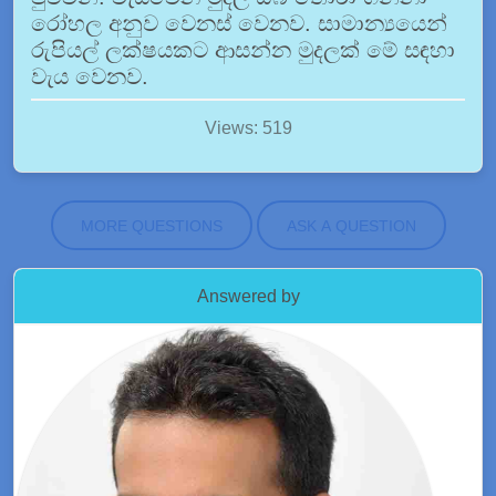
රෝහල අනුව වෙනස් වෙනව. සාමාන්‍යයෙන්
රුපියල් ලක්ෂයකට ආසන්න මුදලක් මේ සඳහා
වැය වෙනව.
Views: 519
MORE QUESTIONS
ASK A QUESTION
Answered by