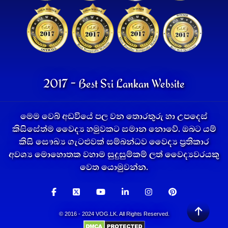
2017 - Best Sri Lankan Website
මෙම වෙබ් අඩවියේ පල වන තොරතුරු හා උපදෙස්
කිසිසේත්ම වෛද්‍ය හමුවකට සමාන නොවේ. ඔබට යම්
කිසි සෞඛ්‍ය ගැටළුවක් සම්බන්ධව වෛද්‍ය ප්‍රතිකාර
අවශ්‍ය මොහොතක වහාම සුදුසුම්කම් ලත් වෛද්‍යවරයකු
වෙත යොමුවන්න.
© 2016 - 2024 VOG.LK. All Rights Reserved.