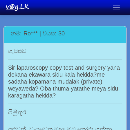
නම: Ro*** | වයස: 30
ගැටළුව
Sir laparoscopy copy test and surgery yana
dekana ekawara sidu kala hekida?me
sadaha kopamana mudalak (private)
weyaweda? Oba thuma yatathe meya sidu
karagatha hekida?
පිළිතුර
පුළුවන්. වැයවෙන මුදල ඔබ තෝරා ගන්නා