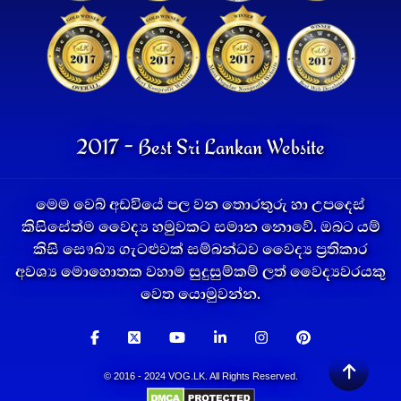
2017 - Best Sri Lankan Website
මෙම වෙබ් අඩවියේ පල වන තොරතුරු හා උපදෙස්
කිසිසේත්ම වෛද්‍ය හමුවකට සමාන නොවේ. ඔබට යම්
කිසි සෞඛ්‍ය ගැටළුවක් සම්බන්ධව වෛද්‍ය ප්‍රතිකාර
අවශ්‍ය මොහොතක වහාම සුදුසුම්කම් ලත් වෛද්‍යවරයකු
වෙත යොමුවන්න.
© 2016 - 2024 VOG.LK. All Rights Reserved.