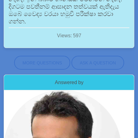
දිගටම පවතීනම් ආසාදන තත්වයක් ඇතිදැය
ඔබේ වෛද්‍ය වරයා හමුවී පරීක්ෂා කරවා
ගන්න.
Views: 597
MORE QUESTIONS
ASK A QUESTION
Answered by