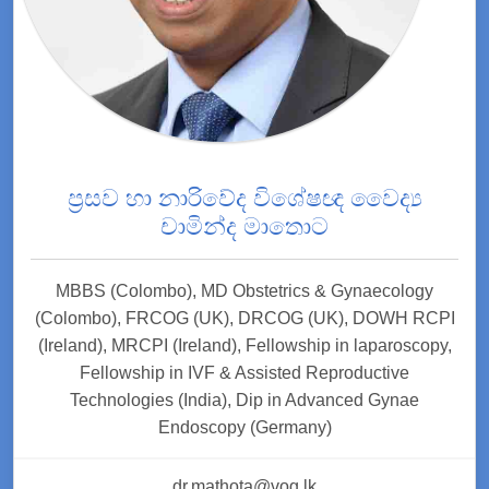
ප්‍රසව හා නාරිවේද විශේෂඥ වෛද්‍ය
චාමින්ද මාතොට
MBBS (Colombo), MD Obstetrics & Gynaecology
(Colombo), FRCOG (UK), DRCOG (UK), DOWH RCPI
(Ireland), MRCPI (Ireland), Fellowship in laparoscopy,
Fellowship in IVF & Assisted Reproductive
Technologies (India), Dip in Advanced Gynae
Endoscopy (Germany)
dr.mathota@vog.lk