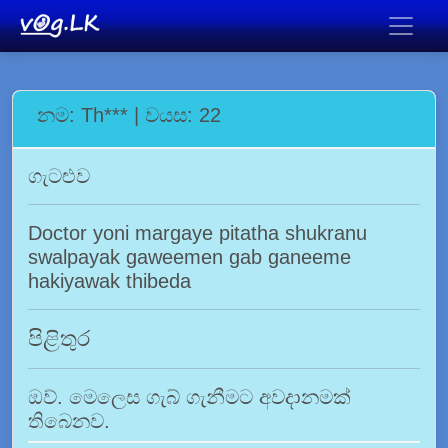
නම: Th*** | වයස: 22
ගැටළුව
Doctor yoni margaye pitatha shukranu
swalpayak gaweemen gab ganeeme
hakiyawak thibeda
පිළිතුර
ඔව්. මෙලෙස ගැබ් ගැනීමට අවදානමක්
තිබෙනව.