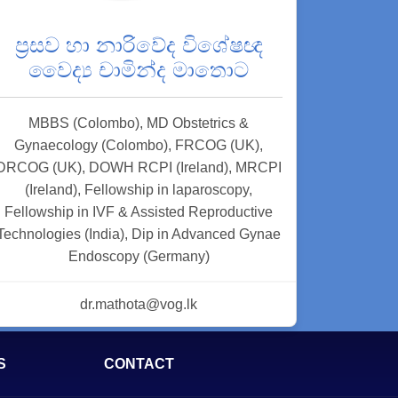
ප්‍රසව හා නාරිවේද විශේෂඥ
වෛද්‍ය චාමින්ද මාතොට
MBBS (Colombo), MD Obstetrics &
Gynaecology (Colombo), FRCOG (UK),
DRCOG (UK), DOWH RCPI (Ireland), MRCPI
(Ireland), Fellowship in laparoscopy,
Fellowship in IVF & Assisted Reproductive
Technologies (India), Dip in Advanced Gynae
Endoscopy (Germany)
dr.mathota@vog.lk
S
CONTACT