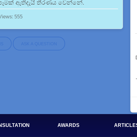
පෑමක් ඇතිදැයි තීරණය වෙන්නේ.
Views: 555
NS
ASK A QUESTION
NSULTATION
AWARDS
ARTICLE