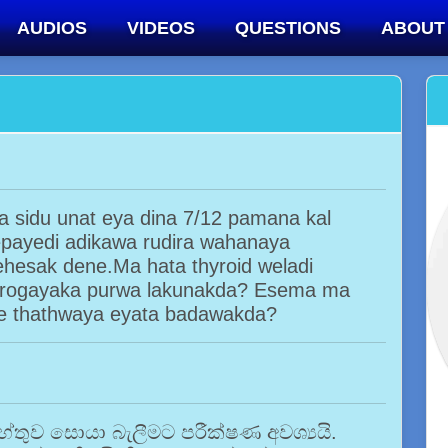
AUDIOS
VIDEOS
QUESTIONS
ABOUT
a sidu unat eya dina 7/12 pamana kal
epayedi adikawa rudira wahanaya
hesak dene.Ma hata thyroid weladi
t rogayaka purwa lakunakda? Esema ma
me thathwaya eyata badawakda?
තුව සොයා බැලීමට පරීක්ෂණ අවශ්‍යයි.