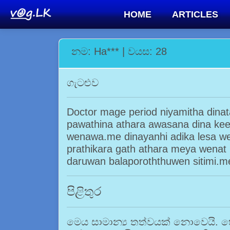
HOME
ARTICLES
නම: Ha*** | වයස: 28
ගැටළුව
Doctor mage period niyamitha dinat
pawathina athara awasana dina ke
wenawa.me dinayanhi adika lesa we
prathikara gath athara meya wena
daruwan balaporoththuwen sitimi.
පිළිතුර
මෙය සාමාන්‍ය තත්වයක් නොවෙයි. හේ