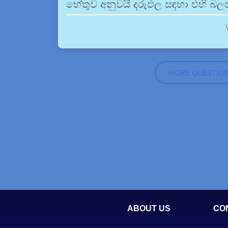
හේතුව අනුවයි දරුඵල සඳහා එහි බල
MORE QUESTIO
ABOUT US
CO