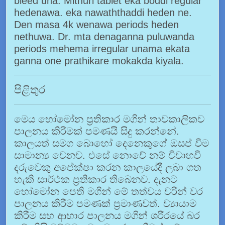
bleed una. Mithuri tablet eka boddi regular
hedenawa. eka nawaththaddi heden ne.
Den masa 4k wenawa periods heden
nethuwa. Dr. mta denaganna puluwanda
periods mehema irregular unama ekata
ganna one prathikare mokakda kiyala.
පිළිතුර
මෙය හෝමෝන ප්‍රතිකාර මගින් තාවකාලිකව
පාලනය කිරිමක් පමණයි සිදු කරන්නේ.
කාලයත් සමග බොහෝ දෙනෙකුගේ ඔසප් වීම
සාමාන්‍ය වෙනව. එසේ නොවේ නම් විවාහවී
දරුවෙකු අපේක්ෂා කරන කාලයේදී ලබා ගත
හැකි සාර්ථක ප්‍රතිකාර තිබෙනව. දැනට
හෝමෝන පෙති මගින් මේ තත්වය වරින් වර
පාලනය කිරීම පමණක් ප්‍රමාණවත්. ව්‍යායාම
කිරීම සහ ආහාර පාලනය මගින් ශරීරයේ බර