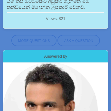
යම් කිසි මට්ටමකට අඩුකර ගැනීමත් මේ
තත්වයෙන් මිදෙන්න උපකාරී වෙනව.
Views: 821
MORE QUESTIONS
ASK A QUESTION
Answered by