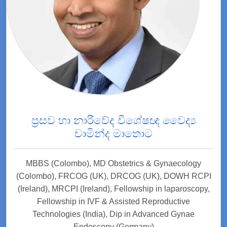
ප්‍රසව හා නාරිවේද විශේෂඥ වෛද්‍ය
චාමින්ද මාතොට
MBBS (Colombo), MD Obstetrics & Gynaecology
(Colombo), FRCOG (UK), DRCOG (UK), DOWH RCPI
(Ireland), MRCPI (Ireland), Fellowship in laparoscopy,
Fellowship in IVF & Assisted Reproductive
Technologies (India), Dip in Advanced Gynae
Endoscopy (Germany)