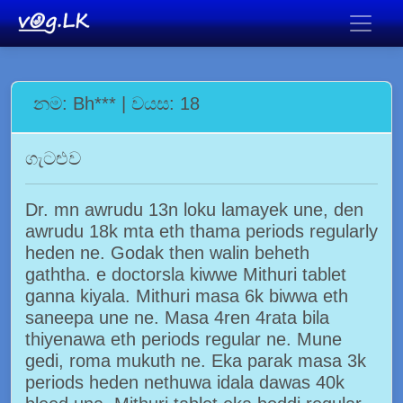
නම: Bh*** | වයස: 18
ගැටළුව
Dr. mn awrudu 13n loku lamayek une, den
awrudu 18k mta eth thama periods regularly
heden ne. Godak then walin beheth
gaththa. e doctorsla kiwwe Mithuri tablet
ganna kiyala. Mithuri masa 6k biwwa eth
saneepa une ne. Masa 4ren 4rata bila
thiyenawa eth periods regular ne. Mune
gedi, roma mukuth ne. Eka parak masa 3k
periods heden nethuwa idala dawas 40k