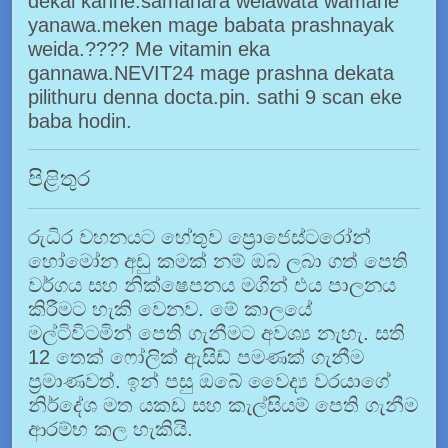
dekai kanne.samahara welawata wamane
yanawa.meken mage babata prashnayak
weida.???? Me vitamin eka
gannawa.NEVIT24 mage prashna dekata
pilithuru denna docta.pin. sathi 9 scan eke
baba hodin.
පිළිතුර
රුධිර වහනයට හේතුව ප්‍රොජෙස්ටරෝන්
හෝමෝන අඩු කමක් නම් ඔබ ලබා ගත් පෙති
වර්ගය සහ නික්ෂෙපනය මගින් එය පාලනය
කිරීමට හැකි වෙනව. මේ කාලයේ
මල්ටිවිටමින් පෙති ගැනීමට අවශ්‍ය නැහැ. සති
12 තෙක් ෆෝලික් ඇසිඩ් පමණක් ගැනීම
ප්‍රමාණවත්. ඉන් පසු ඔබේ වෛද්‍ය වරයාගේ
නිර්දේශ මත යකඩ සහ කැල්සියම් පෙති ගැනීම
ආරම්භ කල හැකියි.