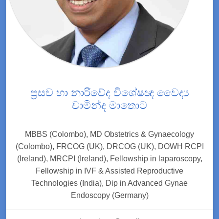
ප්‍රසව හා නාරිවේද විශේෂඥ වෛද්‍ය
චාමින්ද මාතොට
MBBS (Colombo), MD Obstetrics & Gynaecology
(Colombo), FRCOG (UK), DRCOG (UK), DOWH RCPI
(Ireland), MRCPI (Ireland), Fellowship in laparoscopy,
Fellowship in IVF & Assisted Reproductive
Technologies (India), Dip in Advanced Gynae
Endoscopy (Germany)