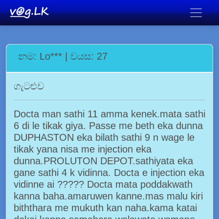
නම: Lo*** | වයස: 27
ගැටළුව
Docta man sathi 11 amma kenek.mata sathi
6 di le tikak giya. Passe me beth eka dunna
DUPHASTON eka bilath sathi 9 n wage le
tikak yana nisa me injection eka
dunna.PROLUTON DEPOT.sathiyata eka
gane sathi 4 k vidinna. Docta e injection eka
vidinne ai ????? Docta mata poddakwath
kanna baha.amaruwen kanne.mas malu kiri
biththara me mukuth kan naha.kama katai