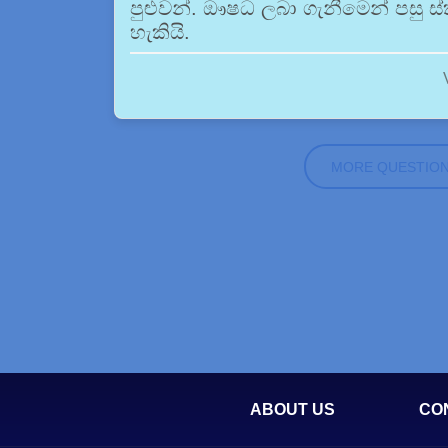
පුළුවන්. ඖෂධ ලබා ගැනීමෙන් පසු 
හැකියි.
MORE QUESTIO
ABOUT US
CO