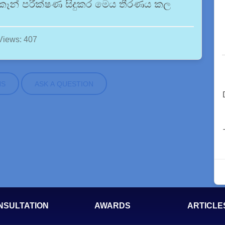
ස්කෑන් පරීක්ෂණ සිදුකර මෙය තීරණය කල
Views: 407
NS
ASK A QUESTION
NSULTATION
AWARDS
ARTICLE