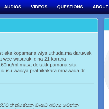
AUDIOS
VIDEOS
QUESTIONS
ABOUT
test eke kopamana wiya uthuda.ma daruwek
ha wee wasaraki.dina 21 karana
 0.60ng/ml.masa dekakk pamana sita
sudusu waidya prathikakara mnawada.dr
මහරවිට නික්ෂේපන ඖෂධ අවශ්‍ය වෙන්න