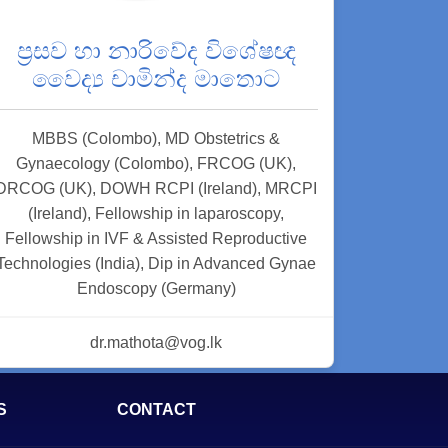
ප්‍රසව හා නාරිවේද විශේෂඥ
වෛද්‍ය චාමින්ද මාතොට
MBBS (Colombo), MD Obstetrics &
Gynaecology (Colombo), FRCOG (UK),
DRCOG (UK), DOWH RCPI (Ireland), MRCPI
(Ireland), Fellowship in laparoscopy,
Fellowship in IVF & Assisted Reproductive
Technologies (India), Dip in Advanced Gynae
Endoscopy (Germany)
dr.mathota@vog.lk
S
CONTACT