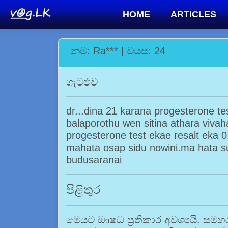
HOME
ARTICLES
නම: Ra*** | වයස: 24
ගැටළුව
dr...dina 21 karana progesterone 
balaporothu wen sitina athara viva
progesterone test ekae resalt eka
mahata osap sidu nowini.ma hata 
budusaranai
පිළිතුර
මෙයට ඖෂධ ප්‍රතිකාර අවශ්‍යයි. ස