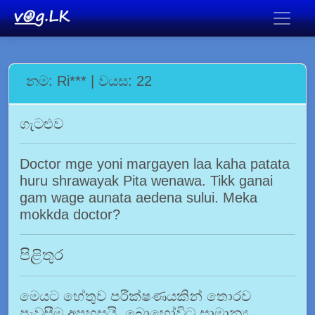
නම: Ri*** | වයස: 22
ගැටළුව
Doctor mge yoni margayen laa kaha patata
huru shrawayak Pita wenawa. Tikk ganai
gam wage aunata aedena sului. Meka
mokkda doctor?
පිළිතුර
මෙයට හේතුව පරීක්ෂණයකින් තොරව
පැවසීම අපහසුයි. බොහෝවිට සාමාන්‍ය