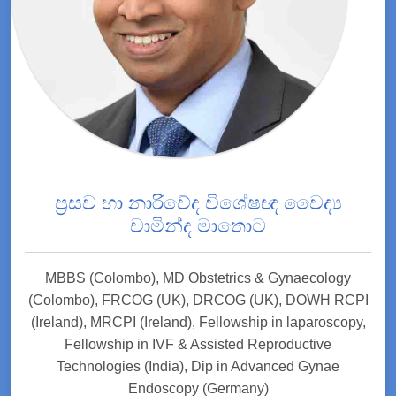
ප්‍රසව හා නාරිවේද විශේෂඥ වෛද්‍ය
චාමින්ද මාතොට
MBBS (Colombo), MD Obstetrics & Gynaecology
(Colombo), FRCOG (UK), DRCOG (UK), DOWH RCPI
(Ireland), MRCPI (Ireland), Fellowship in laparoscopy,
Fellowship in IVF & Assisted Reproductive
Technologies (India), Dip in Advanced Gynae
Endoscopy (Germany)