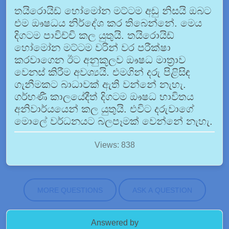
තයිරොයිඩ් හෝමෝන මට්ටම අඩු නිසයි ඔබට
එම ඖෂධය නිර්දේශ කර තිබෙන්නේ. මෙය
දිගටම පාවිච්චි කල යුතුයි. තයිරොයිඩ්
හෝමෝන මට්ටම වරින් වර පරීක්ෂා
කරවාගෙන ඊට අනුකූලව ඖෂධ මාත්‍රාව
වෙනස් කිරීම අවශ්‍යයි. එමගින් දරු පිළිසිඳ
ගැනීමකට බාධාවක් ඇති වන්නේ නැහැ.
ගර්භණී කාලයේදීත් දිගටම ඖෂධ භාවිතය
අනිවාර්යයෙන් කල යුතුයි. එවිට දරුවාගේ
මොලේ වර්ධනයට බලපෑමක් වෙන්නේ නැහැ.
Views: 838
MORE QUESTIONS
ASK A QUESTION
Answered by