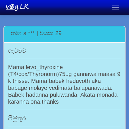
නම: s.*** | වයස: 29
ගැටළුව
Mama levo_thyroxine
(T4/cox/Thyronorm)75ug gannawa maasa 9
k thisse. Mama babek heduvoth aka
babage molaye vedimata balapanawada.
Babek hadanna puluwanda. Akata monada
karanna ona.thanks
පිළිතුර