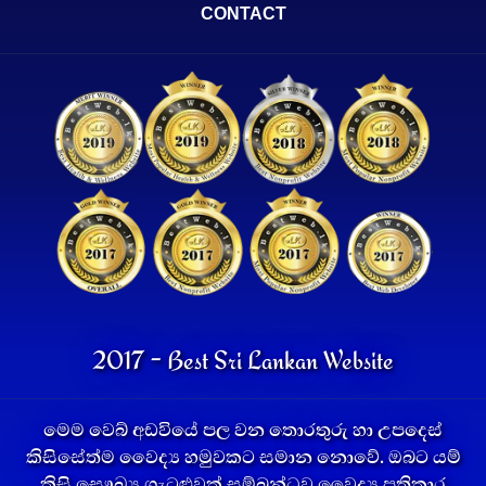
CONTACT
2017 - Best Sri Lankan Website
මෙම වෙබ් අඩවියේ පල වන තොරතුරු හා උපදෙස්
කිසිසේත්ම වෛද්‍ය හමුවකට සමාන නොවේ. ඔබට යම්
කිසි සෞඛ්‍ය ගැටළුවක් සම්බන්ධව වෛද්‍ය ප්‍රතිකාර