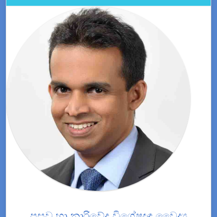
ප්‍රසව හා නාරිවේද විශේෂඥ වෛද්‍ය