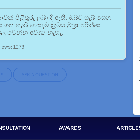
වක් පිළිතුරු ලබා දී ඇති. ඔබට ගැබ් ගෙන
ත හැකි හොඳම ක්‍රමය මුත්‍රා පරීක්ෂා
ල වෙන්න අවශ්‍ය නැහැ.
iews: 1273
NS
ASK A QUESTION
NSULTATION
AWARDS
ARTICLE