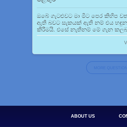
ඔබේ ගැටළුවට මා මීට පෙර කිහිප වතා
ඇති බවට සැකයක් ඇති නම් එය හඳුනා ග
කිරීමයි. එසේ නැතිනම් මේ ගැන කලබ
V
MORE QUESTIO
ABOUT US
CO