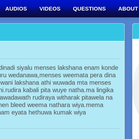
AUDIOS
VIDEOS
QUESTIONS
ABOUT
dinadi siyalu menses lakshana enam konde
uru wedanawa,menses weemata pera dina
ewani lakshana athi wuwada mta menses
.rudira kabali pita wuye natha.ma lingika
wadawath rudiraya witharak pitawela na
unen bleed weema nathara wiya.mema
am eyata hethuwa kumak wiya