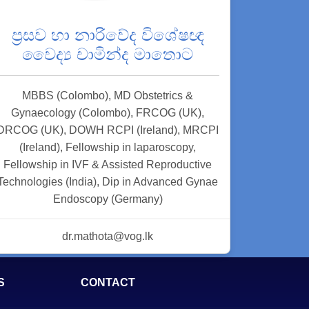
ප්‍රසව හා නාරිවේද විශේෂඥ
වෛද්‍ය චාමින්ද මාතොට
MBBS (Colombo), MD Obstetrics &
Gynaecology (Colombo), FRCOG (UK),
DRCOG (UK), DOWH RCPI (Ireland), MRCPI
(Ireland), Fellowship in laparoscopy,
Fellowship in IVF & Assisted Reproductive
Technologies (India), Dip in Advanced Gynae
Endoscopy (Germany)
dr.mathota@vog.lk
S
CONTACT