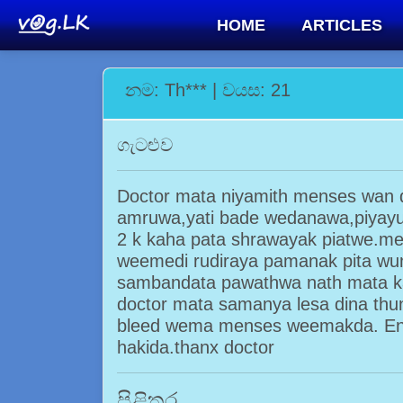
HOME
ARTICLES
නම: Th*** | වයස: 21
ගැටළුව
Doctor mata niyamith menses wan 
amruwa,yati bade wedanawa,piyay
2 k kaha pata shrawayak piatwe.m
weemedi rudiraya pamanak pita wuni
sambandata pawathwa nath mata ka
doctor mata samanya lesa dina th
bleed wema menses weemakda. En
hakida.thanx doctor
පිළිතුර