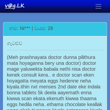
නම: Ni*** | වයස: 28
ගැටළුව
(Meh prashnayata doctor dunna pilithura
mata hoyaganna bery una doctor) doctor
mage yaluwekta babala nethi nisa doctor
kenek consult kera.. e doctor scan eken
hoyagatta meyata eggs hedenne neha
kiyala.ithin nxt menses 2nd date eke indala
bonna tablets 5k deela aayemath enna
kiwwa scan ekata.ekenuth kiwwa thaama
eggs hedila neha..ethama chocolate keallak