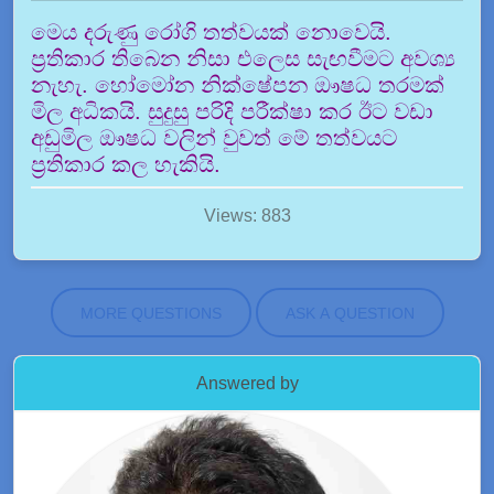
මෙය දරුණු රෝගි තත්වයක් නොවෙයි.
ප්‍රතිකාර තිබෙන නිසා එලෙස සැඟවීමට අවශ්‍ය
නැහැ. හෝමෝන නික්ෂේපන ඖෂධ තරමක්
මිල අධිකයි. සුදුසු පරිදි පරීක්ෂා කර ඊට වඩා
අඩුමිල ඖෂධ වලින් වුවත් මේ තත්වයට
ප්‍රතිකාර කල හැකියි.
Views: 883
MORE QUESTIONS
ASK A QUESTION
Answered by