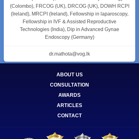
(Colombo), FRCOG (UK), DRCOG (UK), DOWH RCPI
(Ireland), MRCPI (Ireland), Fellowship in laparoscopy,
Fellowship in IVF & Assisted Reproductive
Technologies (India), Dip in Advanced Gynae
Endoscopy (Germany)
dr.mathota@vog.lk
ABOUT US
CONSULTATION
AWARDS
ARTICLES
CONTACT