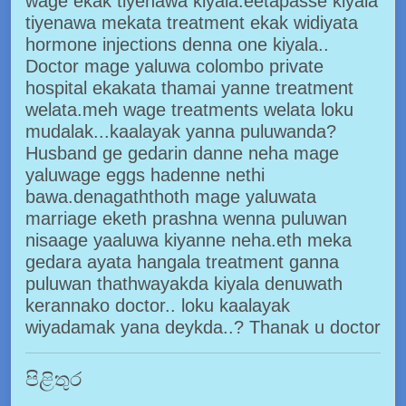
wage ekak tiyenawa kiyala.eetapasse kiyala
tiyenawa mekata treatment ekak widiyata
hormone injections denna one kiyala..
Doctor mage yaluwa colombo private
hospital ekakata thamai yanne treatment
welata.meh wage treatments welata loku
mudalak...kaalayak yanna puluwanda?
Husband ge gedarin danne neha mage
yaluwage eggs hadenne nethi
bawa.denagaththoth mage yaluwata
marriage eketh prashna wenna puluwan
nisaage yaaluwa kiyanne neha.eth meka
gedara ayata hangala treatment ganna
puluwan thathwayakda kiyala denuwath
kerannako doctor.. loku kaalayak
wiyadamak yana deykda..? Thanak u doctor
පිළිතුර