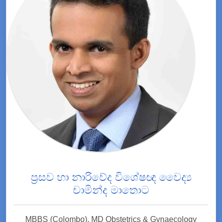
ප්‍රසව හා නාරිවේද විශේෂඥ වෛද්‍ය
චාමින්ද මාතොට
MBBS (Colombo), MD Obstetrics & Gynaecology