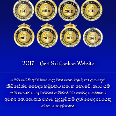
2017 - Best Sri Lankan Website
මෙම වෙබ් අඩවියේ පල වන තොරතුරු හා උපදෙස්
කිසිසේත්ම වෛද්‍ය හමුවකට සමාන නොවේ. ඔබට යම්
කිසි සෞඛ්‍ය ගැටළුවක් සම්බන්ධව වෛද්‍ය ප්‍රතිකාර
අවශ්‍ය මොහොතක වහාම සුදුසුම්කම් ලත් වෛද්‍යවරයකු
වෙත යොමුවන්න.