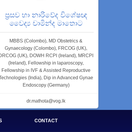
ප්‍රසව හා නාරිවේද විශේෂඥ
වෛද්‍ය චාමින්ද මාතොට
MBBS (Colombo), MD Obstetrics &
Gynaecology (Colombo), FRCOG (UK),
DRCOG (UK), DOWH RCPI (Ireland), MRCPI
(Ireland), Fellowship in laparoscopy,
Fellowship in IVF & Assisted Reproductive
Technologies (India), Dip in Advanced Gynae
Endoscopy (Germany)
dr.mathota@vog.lk
S
CONTACT