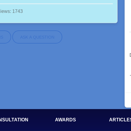
iews: 1743
NS
ASK A QUESTION
NSULTATION
AWARDS
ARTICLE