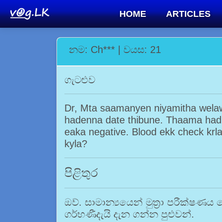
HOME
ARTICLES
නම: Ch*** | වයස: 21
ගැටළුව
Dr, Mta saamanyen niyamitha wela
hadenna date thibune. Thaama hadu
eaka negative. Blood ekk check krl
kyla?
පිළිතුර
ඔව්. සාමාන්‍යයෙන් මුත්‍රා පරීක්ෂණය
ගර්භණීදැයි දැන ගන්න පුළුවන්.