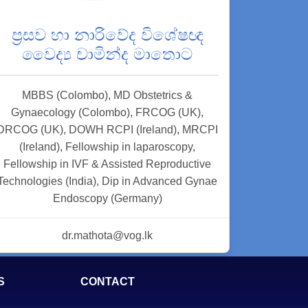
ප්‍රසව හා නාරිවේද විශේෂඥ
වෛද්‍ය චාමින්ද මාතොට
MBBS (Colombo), MD Obstetrics &
Gynaecology (Colombo), FRCOG (UK),
DRCOG (UK), DOWH RCPI (Ireland), MRCPI
(Ireland), Fellowship in laparoscopy,
Fellowship in IVF & Assisted Reproductive
Technologies (India), Dip in Advanced Gynae
Endoscopy (Germany)
dr.mathota@vog.lk
S
CONTACT