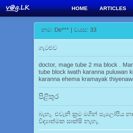
HOME
ARTICLES
නම: De*** | වයස: 33
ගැටළුව
doctor, mage tube 2 ma block . Mam
tube block iwath karanna puluwan ki
karanna ehema kramayak thiyenaw
පිළිතුර
බැහැ. එවැනි ක්‍රම මගින් පැලෝපීය
විද්‍යාත්මක සාක්ෂි නැහැ.