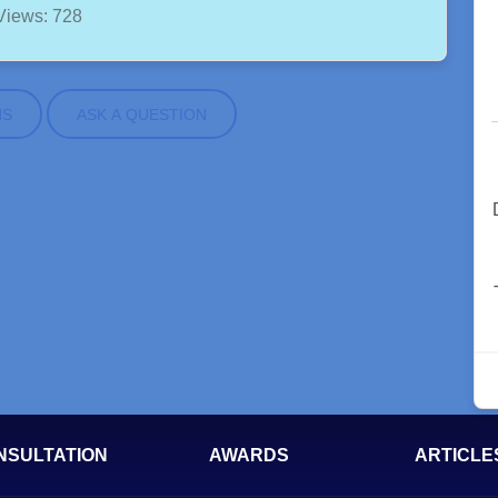
Views: 728
NS
ASK A QUESTION
NSULTATION
AWARDS
ARTICLE