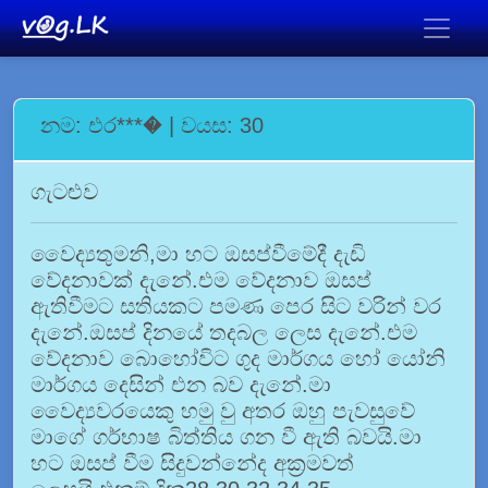
නම: එර***� | වයස: 30
ගැටළුව
වෛද්‍යතුමනි,මා හට ඔසප්වීමේදී දැඩි
වේදනාවක් දැනේ.එම වේදනාව ඔසප්
ඇතිවීමට සතියකට පමණ පෙර සිට වරින් වර
දැනේ.ඔසප් දිනයේ තදබල ලෙස දැනේ.එම
වේදනාව බොහෝවිට ගුද මාර්ගය හෝ යෝනි
මාර්ගය දෙසින් එන බව දැනේ.මා
වෛද්‍යවරයෙකු හමු වු අතර ඔහු පැවසුවේ
මාගේ ගර්භාෂ බිත්තිය ගන වී ඇති බවයි.මා
හට ඔසප් වීම සිදුවන්නේද අක්‍රමවත්