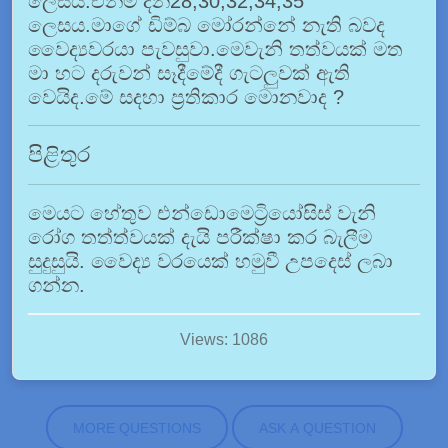
ලෙසයි.එනම් දින28,30,32,34,35
ලෙසය.මාගේ ඩිම්බ මෝරන්නේ නැති බවද
වෛද්‍යවරය‍ා පැවසුවා.මෙවැනි තත්වයක් මත
මා හට දරුවන් සෑදීමේදී ගැටලුවක් ඇති
වෙයිද.මේ සදහා ප්‍රතිකාර මොනවාද ?
පිළිතුර
මෙයට හේතුව එන්ඩොමෙට්‍රියෝසිස් වැනි
රෝග තත්ත්වයක් දැයි පරීක්ෂා කර බැලීම
සුදුසුයි. වෛද්‍ය වරයෙක් හමුවී උපදෙස් ලබා
ගන්න.
Views: 1086
MORE QUESTIONS
ASK A QUESTION