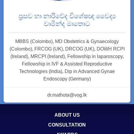
ප්‍රසව හා නාරිවේද විශේෂඥ වෛද්‍ය
චාමින්ද මාතොට
MBBS (Colombo), MD Obstetrics & Gynaecology
(Colombo), FRCOG (UK), DRCOG (UK), DOWH RCPI
(Ireland), MRCPI (Ireland), Fellowship in laparoscopy,
Fellowship in IVF & Assisted Reproductive
Technologies (India), Dip in Advanced Gynae
Endoscopy (Germany)
dr.mathota@vog.lk
ABOUT US
CONSULTATION