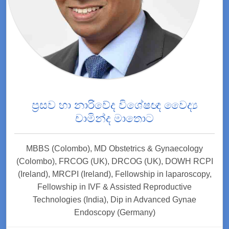
ප්‍රසව හා නාරිවේද විශේෂඥ වෛද්‍ය
චාමින්ද මාතොට
MBBS (Colombo), MD Obstetrics & Gynaecology
(Colombo), FRCOG (UK), DRCOG (UK), DOWH RCPI
(Ireland), MRCPI (Ireland), Fellowship in laparoscopy,
Fellowship in IVF & Assisted Reproductive
Technologies (India), Dip in Advanced Gynae
Endoscopy (Germany)