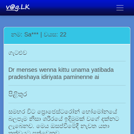
නම: Sa*** | වයස: 22
ගැටළුව
Dr menses wenna kittu unama yatibada
pradeshaya idiriyata paminenne ai
පිළිතුර
සමහර විට ප්‍රොජෙස්ටරෝන් හෝමෝනයේ
බලපෑම නිසා ශරීරයේ ඉදිමුමක් වගේ දක්නට
ලැබෙනව. මෙය ඔසප්වීමේදී නැවත යතා
තත්වයට පත්වෙනව‍