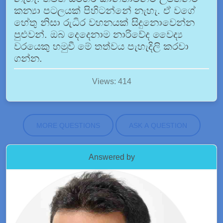
කන්‍යා පටලයක් පිහිටන්නේ නැහැ. ඒ වගේ
හේතු නිසා රුධිර වහනයක් සිදුනොවෙන්න
පුළුවන්. ඔබ දෙදෙනාම නාරිවේද වෛද්‍ය
වරයෙකු හමුවී මේ තත්වය පැහැදිලි කරවා
ගන්න.
Views: 414
MORE QUESTIONS
ASK A QUESTION
Answered by