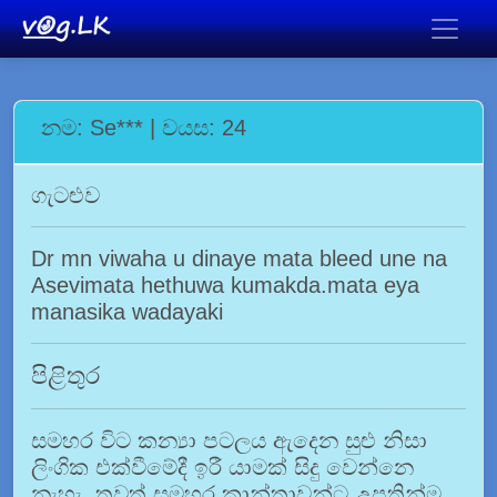
නම: Se*** | වයස: 24
ගැටළුව
Dr mn viwaha u dinaye mata bleed une na
Asevimata hethuwa kumakda.mata eya
manasika wadayaki
පිළිතුර
සමහර විට කන්‍යා පටලය ඇදෙන සුළු නිසා
ලිංගික එක්වීමේදී ඉරී යාමක් සිදු වෙන්නෙ
නැහැ. තවත් සමහර කාන්තාවන්ට උපතින්ම