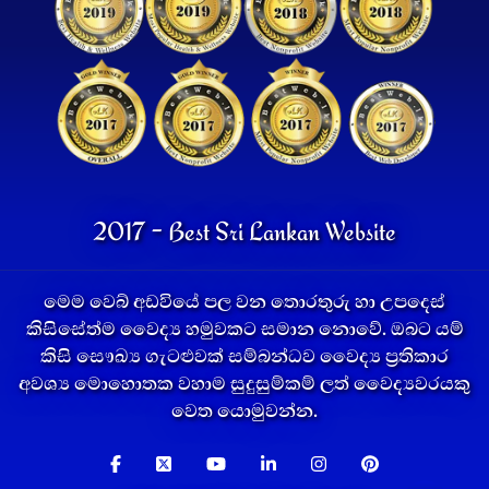
2017 - Best Sri Lankan Website
මෙම වෙබ් අඩවියේ පල වන තොරතුරු හා උපදෙස්
කිසිසේත්ම වෛද්‍ය හමුවකට සමාන නොවේ. ඔබට යම්
කිසි සෞඛ්‍ය ගැටළුවක් සම්බන්ධව වෛද්‍ය ප්‍රතිකාර
අවශ්‍ය මොහොතක වහාම සුදුසුම්කම් ලත් වෛද්‍යවරයකු
වෙත යොමුවන්න.