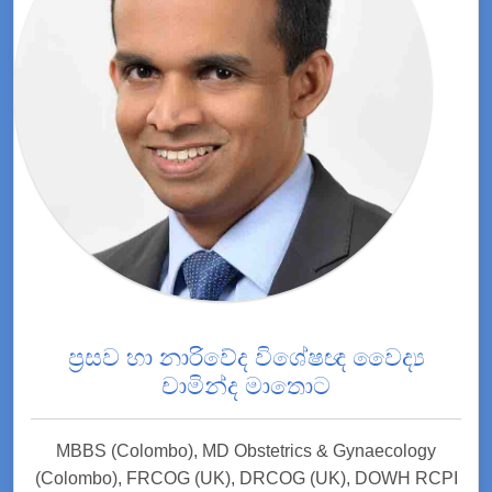
ප්‍රසව හා නාරිවේද විශේෂඥ වෛද්‍ය
චාමින්ද මාතොට
MBBS (Colombo), MD Obstetrics & Gynaecology
(Colombo), FRCOG (UK), DRCOG (UK), DOWH RCPI