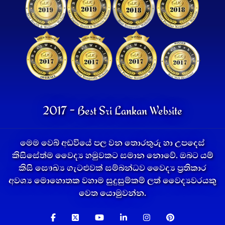
2017 - Best Sri Lankan Website
මෙම වෙබ් අඩවියේ පල වන තොරතුරු හා උපදෙස්
කිසිසේත්ම වෛද්‍ය හමුවකට සමාන නොවේ. ඔබට යම්
කිසි සෞඛ්‍ය ගැටළුවක් සම්බන්ධව වෛද්‍ය ප්‍රතිකාර
අවශ්‍ය මොහොතක වහාම සුදුසුම්කම් ලත් වෛද්‍යවරයකු
වෙත යොමුවන්න.