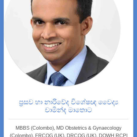
ප්‍රසව හා නාරිවේද විශේෂඥ වෛද්‍ය
චාමින්ද මාතොට
MBBS (Colombo), MD Obstetrics & Gynaecology
(Colombo), FRCOG (UK), DRCOG (UK), DOWH RCPI