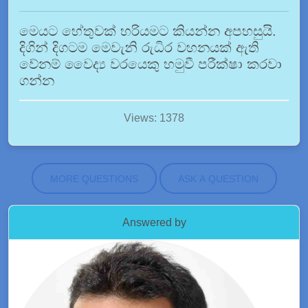
මෙයට හේතුවක් හරියමට කියන්න අපහසුයි.
දිගින් දිගටම මෙවැනි රුධිර වහනයක් ඇති
වේනම් වෛද්‍ය වරයෙකු හමුවී පරීක්ෂා කරවා
ගන්න
Views: 1378
MORE QUESTIONS
ASK A QUESTION
Answered by