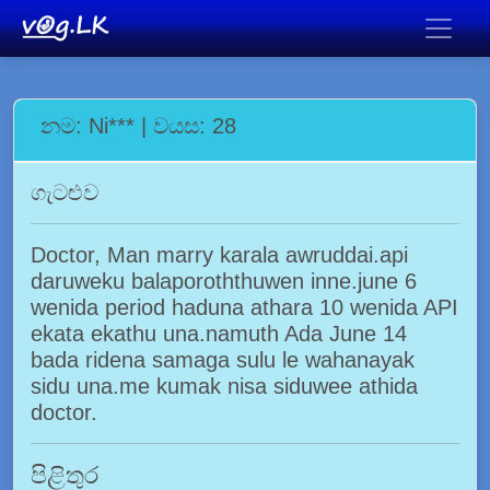
නම: Ni*** | වයස: 28
ගැටළුව
Doctor, Man marry karala awruddai.api
daruweku balaporoththuwen inne.june 6
wenida period haduna athara 10 wenida API
ekata ekathu una.namuth Ada June 14
bada ridena samaga sulu le wahanayak
sidu una.me kumak nisa siduwee athida
doctor.
පිළිතුර