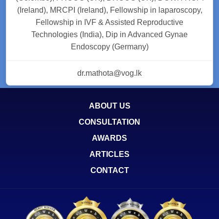
(Ireland), MRCPI (Ireland), Fellowship in laparoscopy,
Fellowship in IVF & Assisted Reproductive
Technologies (India), Dip in Advanced Gynae
Endoscopy (Germany)
dr.mathota@vog.lk
ABOUT US
CONSULTATION
AWARDS
ARTICLES
CONTACT