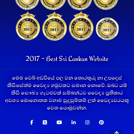
2017 - Best Sri Lankan Website
මෙම වෙබ් අඩවියේ පල වන තොරතුරු හා උපදෙස්
කිසිසේත්ම වෛද්‍ය හමුවකට සමාන නොවේ. ඔබට යම්
කිසි සෞඛ්‍ය ගැටළුවක් සම්බන්ධව වෛද්‍ය ප්‍රතිකාර
අවශ්‍ය මොහොතක වහාම සුදුසුම්කම් ලත් වෛද්‍යවරයකු
වෙත යොමුවන්න.