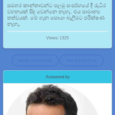
සමහර කාන්තාවන්ට පලමු සංසර්ගයේ දී රුධිර
වහනයක් සිදු වෙන්නෙ නැහැ. එය සාමාන්‍ය
තත්වයක්. මේ ගැන සොයා බැලීමට පරීක්ෂණ
නැහැ.
Views: 1325
MORE QUESTIONS
ASK A QUESTION
Answered by