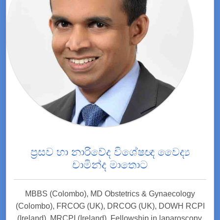
ප්‍රසව හා නාරිවේද විශේෂඥ වෛද්‍ය
චාමින්ද මාතොට
MBBS (Colombo), MD Obstetrics & Gynaecology
(Colombo), FRCOG (UK), DRCOG (UK), DOWH RCPI
(Ireland), MRCPI (Ireland), Fellowship in laparoscopy,