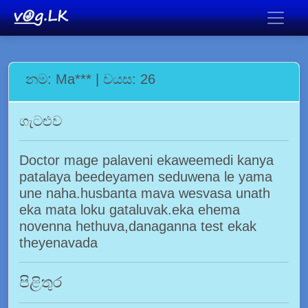
නම: Ma*** | වයස: 26
ගැටළුව
Doctor mage palaveni ekaweemedi kanya
patalaya beedeyamen seduwena le yama
une naha.husbanta mava wesvasa unath
eka mata loku gataluvak.eka ehema
novenna hethuva,danaganna test ekak
theyenavada
පිළිතුර